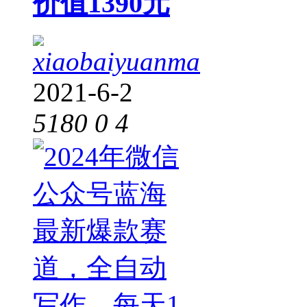
价值1390元
xiaobaiyuanma
2021-6-2
5180
0
4