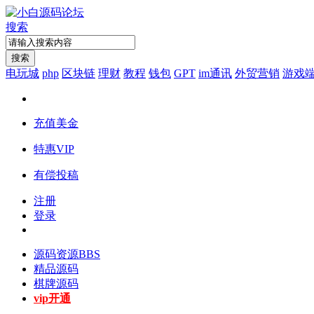
搜索
搜索
电玩城
php
区块链
理财
教程
钱包
GPT
im通讯
外贸营销
游戏
充值美金
特惠VIP
有偿投稿
注册
登录
源码资源
BBS
精品源码
棋牌源码
vip开通