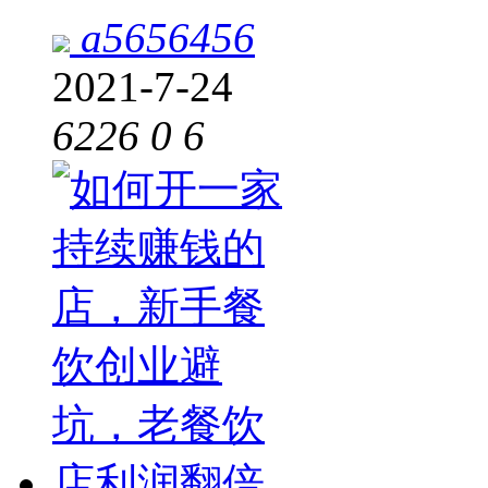
a5656456
2021-7-24
6226
0
6