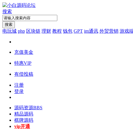
搜索
搜索
电玩城
php
区块链
理财
教程
钱包
GPT
im通讯
外贸营销
游戏
充值美金
特惠VIP
有偿投稿
注册
登录
源码资源
BBS
精品源码
棋牌源码
vip开通