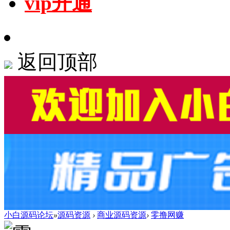
vip开通
返回顶部
小白源码论坛
»
源码资源
›
商业源码资源
›
零撸网赚