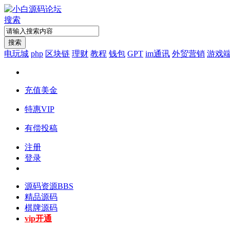
搜索
搜索
电玩城
php
区块链
理财
教程
钱包
GPT
im通讯
外贸营销
游戏
充值美金
特惠VIP
有偿投稿
注册
登录
源码资源
BBS
精品源码
棋牌源码
vip开通