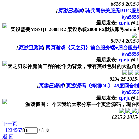
6616
5
2015-
[
页游已测试
]
骑兵同步美服无BUG服
by
a5656
最后发表:
cprjz
@
2
架设需要MSSQL 2008 R2 架设系统2008 R2默认账号adm
5870
4
2015-
[
页游已测试
]
网页游戏《天之刃》前台服务端+后台服务
by
a5656
最后发表:
cprjz
@
2
天之刃以神魔仙三界的纷争为背景，带有英雄色财的大型角色扮
8294
25
2015-
[
页游已测试
]
页游源码《烽烟OL》 45度回合
by
a5656
最后发表:
cprjz
@
2
游戏截图： 今天我给大家分享一个页游源码，现在网页游戏源
6235
2
2015-
下一页
1
2
3
4
5
6
7
8
/ 8 页
返 回