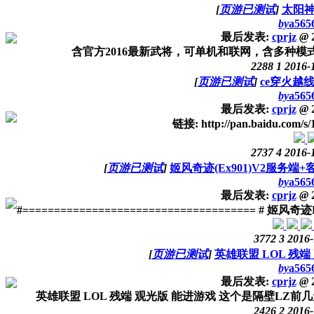
[
页游已测试
]
太阳神
by
a565
最后发表:
cprjz
@
2
含官方2016最新武将，可单机和联网，含多种模式 下载地址：h
2288
1
2016-
[
页游已测试
]
ce穿火越
by
a565
最后发表:
cprjz
@
2
链接: http://pan.baidu.com/
2737
4
2016-
[
页游已测试
]
姬风奇迹(Ex901)V2服务端
by
a565
最后发表:
cprjz
@
2
#===================================== # 姬风奇迹Ex
3772
3
2016-
[
页游已测试
]
英雄联盟 LOL 残端
by
a565
最后发表:
cprjz
@
2
英雄联盟 LOL 残端 观光版 能进游戏 这个是隔壁LZ前
2426
2
2016-