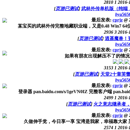
2810
1
2016-
[
页游已测试
]
武林外传单机版（纯端
by
a565
最后发表:
cprjz
@
2
某宝买的武林外传完整地藏职业端，又是0.48 Win7 64
2936
3
2016-
[
页游已测试
]
逍遥魔兽！更
by
a565
最后发表:
cprjz
@
2
如果有朋友出现解压不了的情况，请
3153
1
2016-
[
页游已测试
]
天堂2十章芙蕾
by
a565
最后发表:
cprjz
@
2
登录器 pan.baidu.com/s/1geVN0IZ 完整客户端 pan.baidu
2499
1
2016-
[
页游已测试
]
火之意志继承者
by
a565
最后发表:
cprjz
@
2
久做伸手党，今日享一享 宝湾是我家，幸福靠大家 某宝买
2574
1
2016-