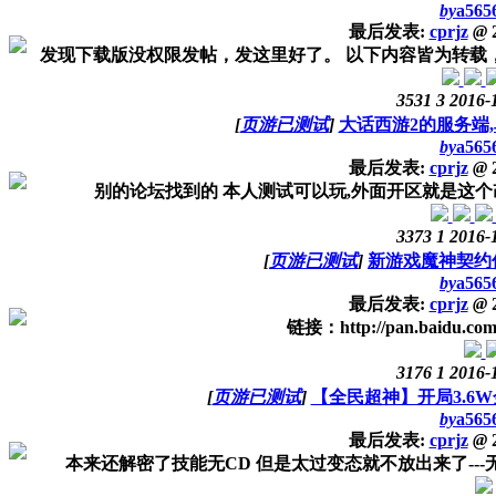
by
a565
最后发表:
cprjz
@
2
发现下载版没权限发帖，发这里好了。 以下内容皆为转载， 游戏
3531
3
2016-
[
页游已测试
]
大话西游2的服务端
by
a565
最后发表:
cprjz
@
2
别的论坛找到的 本人测试可以玩,外面开区就是这个改的.
3373
1
2016-
[
页游已测试
]
新游戏魔神契约
by
a565
最后发表:
cprjz
@
2
链接：http://pan.baidu.co
3176
1
2016-
[
页游已测试
]
【全民超神】开局3.6W
by
a565
最后发表:
cprjz
@
2
本来还解密了技能无CD 但是太过变态就不放出来了---无限治疗