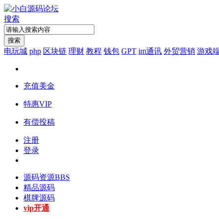
搜索
搜索
电玩城
php
区块链
理财
教程
钱包
GPT
im通讯
外贸营销
游戏
充值美金
特惠VIP
有偿投稿
注册
登录
源码资源
BBS
精品源码
棋牌源码
vip开通