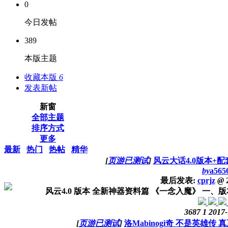
0
今日发帖
389
本版主题
收藏本版
6
发表新帖
新窗
全部主题
排序方式
更多
最新
热门
热帖
精华
[
页游已测试
]
风云大话4.0版本+配
by
a565
最后发表:
cprjz
@
2
风云4.0 版本 全新神器资料篇 《一念入魔》 一、
3687
1
2017-
[
页游已测试
]
洛Mabinogi奇 不是英雄传 