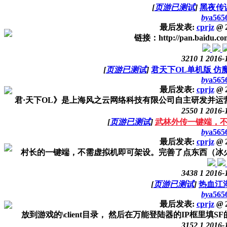
[
页游已测试
]
黑夜传
by
a565
最后发表:
cprjz
@
2
链接：http://pan.baidu.co
3210
1
2016-
[
页游已测试
]
君天下OL单机版 仿
by
a565
最后发表:
cprjz
@
2
君·天下OL》是上海风之云网络科技有限公司自主研发并运营
2550
1
2016-
[
页游已测试
]
武林外传一键端，
by
a565
最后发表:
cprjz
@
2
村长的一键端，不需虚拟机即可架设。完善了点东西（冰火地
3438
1
2016-
[
页游已测试
]
热血江湖
by
a565
最后发表:
cprjz
@
2
放到游戏的\client目录， 然后在万能登陆器的IP框里填S
3152
1
2016-