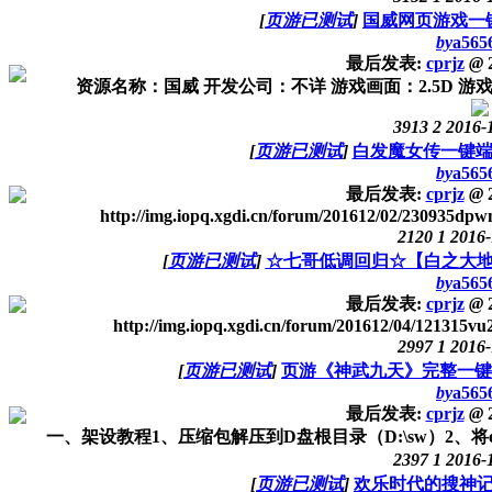
[
页游已测试
]
国威网页游戏一
by
a565
最后发表:
cprjz
@
2
资源名称：国威 开发公司：不详 游戏画面：2.5D 游
3913
2
2016-
[
页游已测试
]
白发魔女传一键端
by
a565
最后发表:
cprjz
@
2
http://img.iopq.xgdi.cn/forum/201612/02/230935dpwm
2120
1
2016-
[
页游已测试
]
☆七哥低调回归☆【白之大
by
a565
最后发表:
cprjz
@
2
http://img.iopq.xgdi.cn/forum/201612/04/121315vu2
2997
1
2016-
[
页游已测试
]
页游《神武九天》完整一键
by
a565
最后发表:
cprjz
@
2
一、架设教程1、压缩包解压到D盘根目录（D:\sw）2、将erl6.
2397
1
2016-
[
页游已测试
]
欢乐时代的搜神