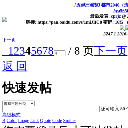
[
页游已测试
]
都市2046（
by
a565
最后发表:
cprjz
@
2
链接: https://pan.baidu.com/s/1miJIfC8 密
3247
1
2016-
下一页
1
2
3
4
5
6
7
8
/ 8 页
下一页
返 回
快速发帖
还可输入
80
高级模式
B
Color
Image
Link
Quote
Code
Smilies