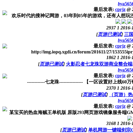
by
a565
最后发表:
cprjz
@
2
欢乐时代的搜神记网游，03年到05年的游戏，还有人想玩没
2937
1
2016-
[
页游已测试
]
三
by
a565
最后发表:
cprjz
@
2
http://img.iopq.xgdi.cn/forum/201611/27/153555iprj
1862
1
2016-
[
页游已测试
]
火影忍者七龙珠双游商业整合端,
by
a565
最后发表:
cprjz
@
2
------------七龙珠---------------- 【一区
2370
1
2016-
[
页游已测试
]
（页游）热
by
a565
最后发表:
cprjz
@
2
某宝买的热血海贼王单机版 原版293网页游戏镜像服务端GM
3168
1
2016-
[
页游已测试
]
单机网游一键端剑宗