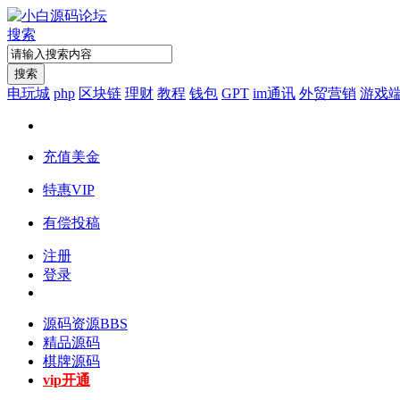
搜索
搜索
电玩城
php
区块链
理财
教程
钱包
GPT
im通讯
外贸营销
游戏
充值美金
特惠VIP
有偿投稿
注册
登录
源码资源
BBS
精品源码
棋牌源码
vip开通