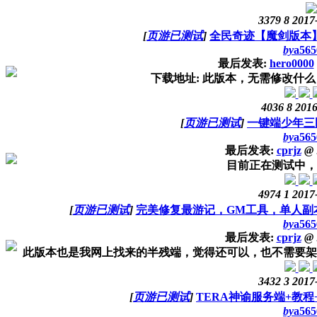
3379
8
2017
[
页游已测试
]
全民奇迹【魔剑版本】
by
a565
最后发表:
hero0000
下载地址: 此版本，无需修改什
4036
8
2016
[
页游已测试
]
一键端少年三
by
a565
最后发表:
cprjz
@
目前正在测试中，
4974
1
2017
[
页游已测试
]
完美修复最游记，GM工具，单人副
by
a565
最后发表:
cprjz
@
此版本也是我网上找来的半残端，觉得还可以，也不需要架设
3432
3
2017
[
页游已测试
]
TERA神谕服务端+教程
by
a565