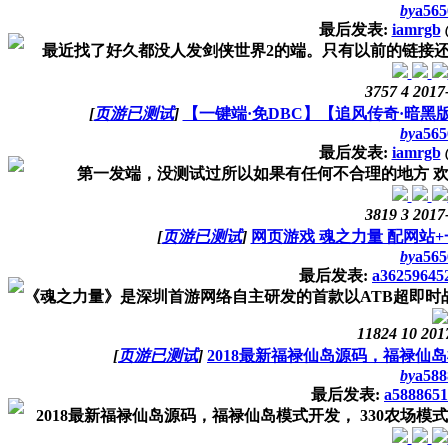
by
a565
最后发表:
iamrgb
最近找了好久都没人发剑侠世界2的端。只有以前的链接还挂
3757
4
2017
[
页游已测试
]
【一键端·免DBC】【追风传奇·暗
by
a565
最后发表:
iamrgb
第一发端，没测试过所以如果有任何不合理的地方 欢迎指正~
3819
3
2017
[
页游已测试
]
网页游戏 魂之力量 配网站
by
a565
最后发表:
a36259645
《魂之力量》是深圳首游网络自主研发的首款以ATB超即时战斗
11824
10
201
[
页游已测试
]
2018最新福禄仙岛源码，福禄仙岛
by
a588
最后发表:
a5888651
2018最新福禄仙岛源码，福禄仙岛模式开发， 330农场模式