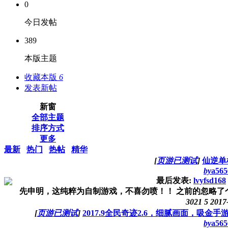
0
今日发帖
389
本版主题
收藏本版
6
发表新帖
新窗
全部主题
排序方式
更多
最新
热门
热帖
精华
[
页游已测试
]
仙逆单
by
a565
最后发表:
lvyfsd168
先申明，这纯粹为自制游戏，不喜勿喷！！ 之前的忽略了个
3021
5
2017
[
页游已测试
]
2017.9全民奇迹2.6，细腻画面，吸金
by
a565