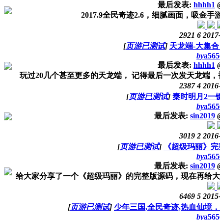
最后发表:
hhhh1
2017.9全民奇迹2.6，细腻画面，吸金
2921
6
2017
[
页游已测试
]
天龙端-大集合
by
a565
最后发表:
hhhh1
玩过20几个甚至更多的天龙端， 记得最后一次发天龙端，被
2387
4
2016
[
页游已测试
]
秦时明月2一
by
a565
最后发表:
sin2019
3019
2
2016
[
页游已测试
]
《超级玛丽》完
by
a565
最后发表:
sin2019
给大家分享了一个《超级玛丽》的完整版源码，现在再给大家
6469
5
2015
[
页游已测试
]
少年三国,全民奇迹,热血仙境
by
a565