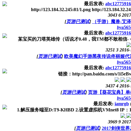
最后发表:
abc12775916
http://123.184.32.245:81/1.png http://123.184.32.24
3043
6
2017
[
页游已测试
]
（手游）魔兽-艾
by
a565
最后发表:
abc12775916
某宝买的刀塔英雄传（话说才0.48，我TM都不敢相信- =）
3251
3
2016-
[
页游已测试
]
欧美魔幻手游黑夜传说佟丽娅代
by
a565
最后发表:
abc12775916
链接：http://pan.baidu.com/s/1i
3437
4
2016-
[
页游已测试
]
页游【葵花宝典】单
by
a565
最后发表:
iamrgb
1.解压服务端至D:T9-KHBD 2.设置虚拟机VMnet8 IP：1
3969
9
2017
[
页游已测试
]
2017剑侠世