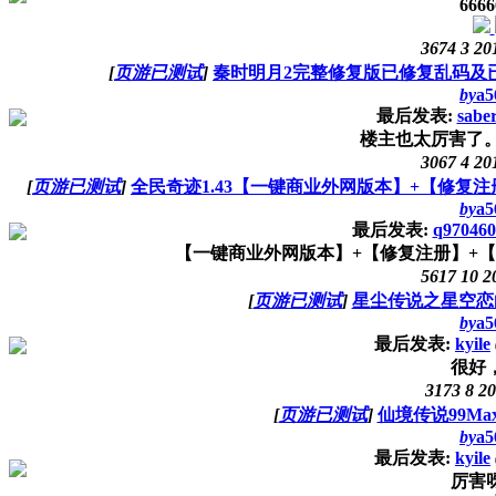
6666
3674
3
20
[
页游已测试
]
秦时明月2完整修复版已修复乱码及已
by
a5
最后发表:
sabe
楼主也太厉害了。。
3067
4
20
[
页游已测试
]
全民奇迹1.43【一键商业外网版本】+【修复注册
by
a5
最后发表:
q970460
【一键商业外网版本】+【修复注册】+【免SQ
5617
10
2
[
页游已测试
]
星尘传说之星空恋曲
by
a5
最后发表:
kyile
很好
3173
8
20
[
页游已测试
]
仙境传说99Max
by
a5
最后发表:
kyile
厉害