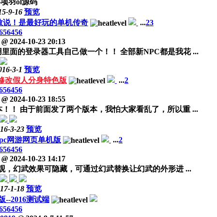
项羽ol源码
15-9-16
预览
我敢说！是最好玩的单机传奇
...
2
3
656456
氏
@
2024-10-23 20:13
的登录器工具自己做一个！！ 全部新NPC都是我花 ...
016-3-1
预览
河修改假人分身特色版
...
2
656456
氏
@
2024-10-23 18:55
！ 由于前面发了两个版本，我怕大家看乱了，所以重 ...
16-3-23
预览
pc网游网页单机版
...
2
656456
氏
@
2024-10-23 14:17
，幻武效果可隐藏，可通过幻武替换让幻武的外形进 ...
17-1-18
预览
--2016测试端
656456