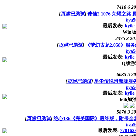
7410
6
20
[
页游已测试
]
诛仙2 1076 荣耀之
by
a5
最后发表:
kyile
Win
2375
3
20
[
页游已测试
]
《梦幻古龙2.058》服
by
a5
最后发表:
kyile
Q版游
6035
5
20
[
页游已测试
]
星尘传说附魔版服务
by
a5
最后发表:
kyile
666加
5876
3
20
[
页游已测试
]
绝心136《完美国际》最终版，附带
by
a5
最后发表:
778162