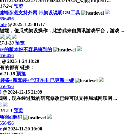
2011122320532227770t11048435719743_3.jpg http://d ...
17-2-4
预览
游一键端亲测支持外网 带架设说明GM工具
656456
ode
@
2025-1-25 01:17
端，傻瓜式架设操作，此游戏来自腾讯游戏平台，游戏 ...
17-1-20
预览
SF的版本好不容易搞到的
656456
白
@
2025-1-24 18:20
有的都有 链接：
6-11-18
预览
+新装备+新套装+全职连击 已更新一键
656456
9
@
2024-12-15 21:09
，现在经过我的研究修改已经可以支持局域网联网 ...
16-5-1
预览
项羽ol源码
656456
e
@
2024-11-20 10:00