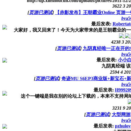
http://dp.xinshoucun.com/uploads/pictures/2011-12/
3622
3
20
[
页游已测试
]
【赤影发布】王朝霸业Online 页
by
a5
最后发表:
Robertat
大家好，我又回来了！今天为大家带来的是王朝霸业的一键
4238
3
20
[
页游已测试
]
九阴真经唯一正在开的
by
a5
最后发表:
小小
九阴真经端 该
2594
4
201
[
页游已测试
]
奇迹MU S6EP3商业版+新宝石
by
a5
最后发表:
H99920
这个一键端是我在别的论坛上下载的，本来不支持局域网
3231
9
20
[
页游已测试
]
大型网游
by
a5
最后发表:
pzhulov