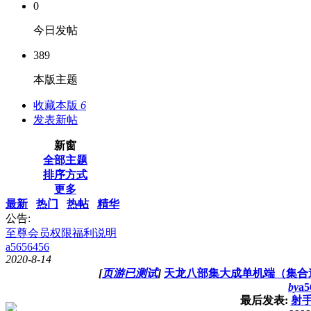
0
今日发帖
389
本版主题
收藏本版
6
发表新帖
新窗
全部主题
排序方式
更多
最新
热门
热帖
精华
公告:
至尊会员权限福利说明
a5656456
2020-8-14
[
页游已测试
]
天龙八部集大成单机端（集合
by
a5
最后发表:
射