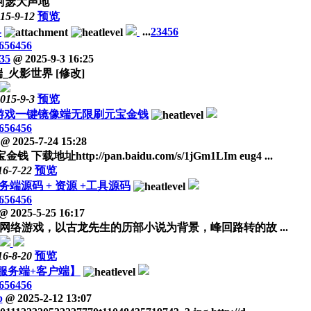
23阿瑟大声地
15-9-12
预览
界
...
2
3
4
5
6
656456
35
@
2025-9-3 16:25
端_火影世界 [修改]
015-9-3
预览
游戏一键镜像端无限刷元宝金钱
656456
@
2025-7-24 15:28
p://pan.baidu.com/s/1jGm1LIm eug4 ...
16-7-22
预览
务端源码 + 资源 +工具源码
656456
@
2025-5-25 16:17
络游戏，以古龙先生的历部小说为背景，峰回路转的故 ...
16-8-20
预览
服务端+客户端】
656456
b
@
2025-2-12 13:07