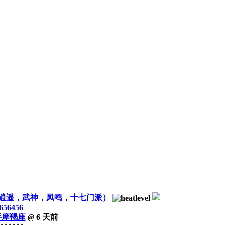
逍遥，武神，凤鸣，十七门派）
656456
手摩羯座
@
6 天前