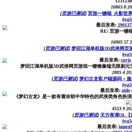
1231
10863
8
20
[
页游已测试
]
页游一键端_火影世
by
a5
最后发表:
290137
RE: 页游一键
16905
57
2
[
页游已测试
]
梦回江湖单机版3D武侠网页
by
a5
最后发表:
cprjz
梦回江湖单机版3D武侠网页游戏一键镜像端无限刷元宝金钱 下载地址htt
2805
4
20
[
页游已测试
]
梦幻古龙客户端源码 + 服
by
a5
最后发表:
nide
《梦幻古龙》是一款有着浓郁中华特色的武侠类角色扮演网
4553
9
20
[
页游已测试
]
天方夜谭OL【
by
a5
最后发表:
iamrg