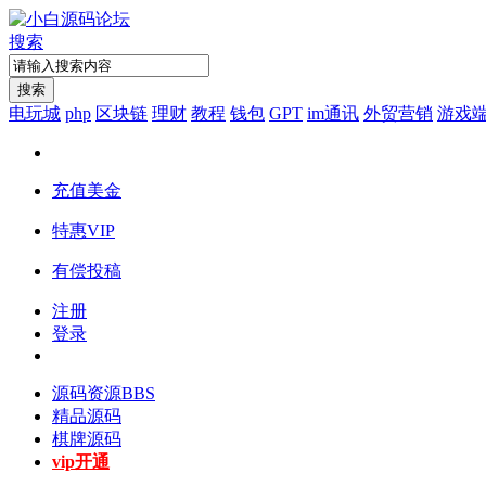
搜索
搜索
电玩城
php
区块链
理财
教程
钱包
GPT
im通讯
外贸营销
游戏
充值美金
特惠VIP
有偿投稿
注册
登录
源码资源
BBS
精品源码
棋牌源码
vip开通