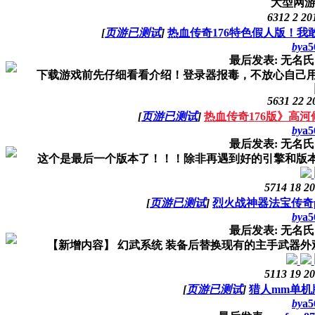
大型网游
6312
2
20
[
页游已测试
]
热血传奇176特色假人版！
by
a5
最后发表: 无名
下载游戏前先仔细看看介绍！登录器报毒，不放心自己用里面
5631
22
2
[
页游已测试
]
热血传奇176版》高
by
a5
最后发表: 无名
这个是最后一个版本了！！！除非再遇到好的引擎和版本！
5714
18
20
[
页游已测试
]
烈火战神器法宝传奇
by
a5
最后发表: 无名
【新增内容】 幻武系统 装备后替换现有的主手武器外观
5113
19
20
[
页游已测试
]
猎人mm单机版
by
a5