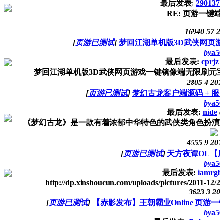
最后发表:
290137
RE: 页游一键
16940
57
2
[
页游已测试
]
梦回江湖单机版3D武侠网页
by
a5
最后发表:
cprjz
梦回江湖单机版3D武侠网页游戏一键镜像端无限刷元宝金钱 下载地址htt
2805
4
20
[
页游已测试
]
梦幻古龙客户端源码 + 服
by
a5
最后发表:
nide
《梦幻古龙》是一款有着浓郁中华特色的武侠类角色扮演网
4555
9
20
[
页游已测试
]
天方夜谭OL【
by
a5
最后发表:
iamrg
http://dp.xinshoucun.com/uploads/pictures/2011-12/
3623
3
20
[
页游已测试
]
【赤影发布】王朝霸业Online 页
by
a5