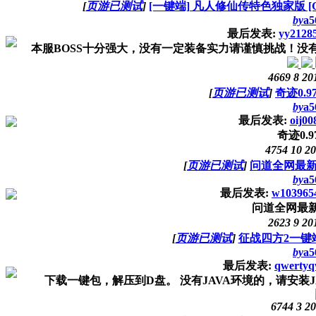
[
页游已测试
]
[一键端] 凡人修仙传特色独家版 
by
a5
最后发表:
yy2128
本服BOSS十分强大，没有一定装备实力请谨慎挑战！没有化
4669
8
20
[
页游已测试
]
奇迹0.
by
a5
最后发表:
oij00
奇迹0.
4754
10
20
[
页游已测试
]
问道全网最新
by
a5
最后发表:
w103965
问道全网最新
2623
9
20
[
页游已测试
]
征战四方2一键
by
a5
最后发表:
qwerty
下载一键包，解压到D盘。 没有JAVA环境的，请安装JA
6744
3
20