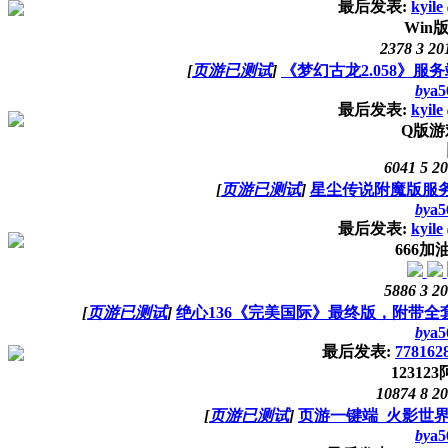
最后发表:
kyile
Win
2378
3
20
[
页游已测试
]
《梦幻古龙2.058》服
by
a5
最后发表:
kyile
Q版游
6041
5
20
[
页游已测试
]
星尘传说附魔版服务
by
a5
最后发表:
kyile
666加
5886
3
20
[
页游已测试
]
绝心136《完美国际》最终版，附带
by
a5
最后发表:
778162
1231
10874
8
20
[
页游已测试
]
页游一键端_火影世
by
a5