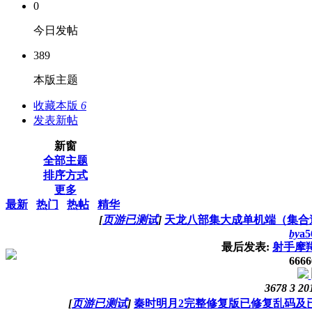
0
今日发帖
389
本版主题
收藏本版
6
发表新帖
新窗
全部主题
排序方式
更多
最新
热门
热帖
精华
[
页游已测试
]
天龙八部集大成单机端（集合
by
a5
最后发表:
射手摩
6666
3678
3
20
[
页游已测试
]
秦时明月2完整修复版已修复乱码及已