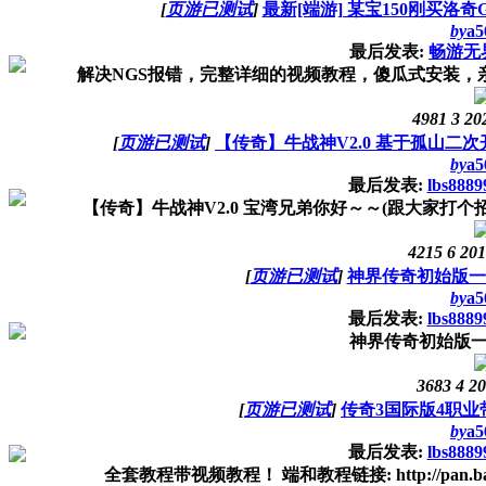
[
页游已测试
]
最新[端游] 某宝150刚买洛奇
by
a5
最后发表:
畅游无
解决NGS报错，完整详细的视频教程，傻瓜式安装，
4981
3
20
[
页游已测试
]
【传奇】牛战神V2.0 基于孤山二
by
a5
最后发表:
lbs8889
【传奇】牛战神V2.0 宝湾兄弟你好～～(跟大家打个招
4215
6
201
[
页游已测试
]
神界传奇初始版一
by
a5
最后发表:
lbs8889
神界传奇初始版一
3683
4
20
[
页游已测试
]
传奇3国际版4职业
by
a5
最后发表:
lbs8889
全套教程带视频教程！ 端和教程链接: http://pan.baidu.com/