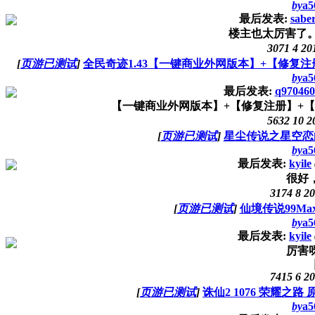
by
a5
最后发表:
sabe
楼主也太厉害了。。
3071
4
20
[
页游已测试
]
全民奇迹1.43【一键商业外网版本】+【修复注册
by
a5
最后发表:
q970460
【一键商业外网版本】+【修复注册】+【免SQ
5632
10
2
[
页游已测试
]
星尘传说之星空恋曲
by
a5
最后发表:
kyile
很好
3174
8
20
[
页游已测试
]
仙境传说99Max
by
a5
最后发表:
kyile
厉害
7415
6
20
[
页游已测试
]
诛仙2 1076 荣耀之
by
a5