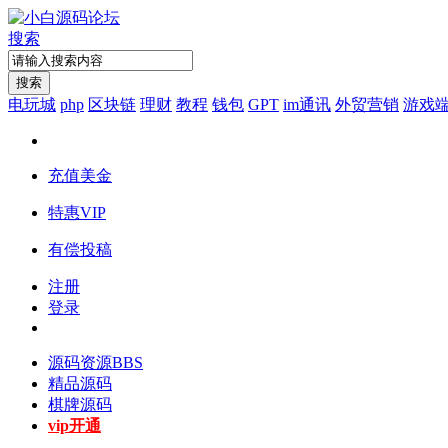
搜索
搜索
电玩城
php
区块链
理财
教程
钱包
GPT
im通讯
外贸营销
游戏
充值美金
特惠VIP
有偿投稿
注册
登录
源码资源
BBS
精品源码
棋牌源码
vip开通