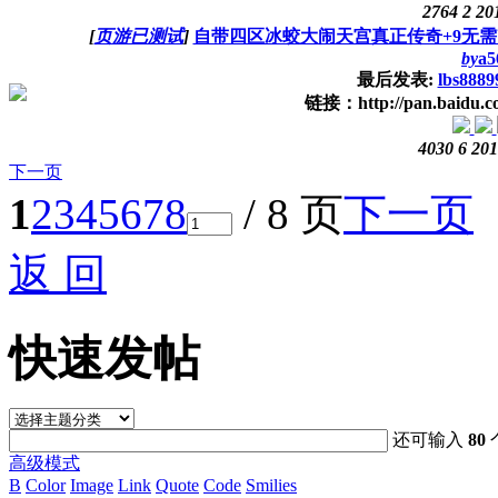
2764
2
20
[
页游已测试
]
自带四区冰蛟大闹天宫真正传奇+9无需
by
a5
最后发表:
lbs8889
链接：http://pan.baidu.
4030
6
201
下一页
1
2
3
4
5
6
7
8
/ 8 页
下一页
返 回
快速发帖
还可输入
80
高级模式
B
Color
Image
Link
Quote
Code
Smilies