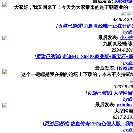
最后发表:
Robertat
大家好，我又回来了！今天为大家带来的是王朝霸业的一键
4240
3
20
[
页游已测试
]
九阴真经唯一正在开的
by
a5
最后发表:
小小
九阴真经端 该
2594
4
201
[
页游已测试
]
奇迹MU S6EP3商业版+新宝石
by
a5
最后发表:
H99920
这个一键端是我在别的论坛上下载的，本来不支持局域网
3237
9
20
[
页游已测试
]
大型网游
by
a5
最后发表:
pzhulov
大型网游
6317
2
20
[
页游已测试
]
热血传奇176特色假人版！
by
a5