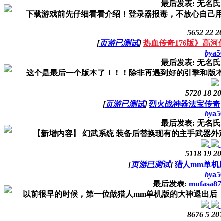
最后发表: 无名
下载游戏前先仔细看看介绍！登录器报毒，不放心自己用里面
5652
22
2
[
页游已测试
]
热血传奇176版》高
by
a5
最后发表: 无名
这个是最后一个版本了！！！除非再遇到好的引擎和版本！
5720
18
20
[
页游已测试
]
烈火战神器法宝传奇
by
a5
最后发表: 无名
【新增内容】 幻武系统 装备后替换现有的主手武器外观
5118
19
20
[
页游已测试
]
猎人mm单机版
by
a5
最后发表:
mufasa87
以前很早的时候，第一位做猎人mm单机版的大神退出后，就
8676
5
20