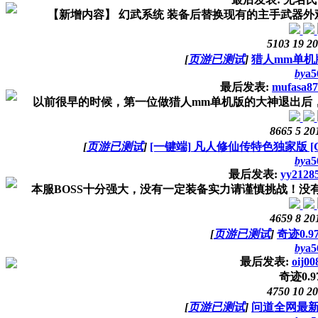
【新增内容】 幻武系统 装备后替换现有的主手武器外观
5103
19
20
[
页游已测试
]
猎人mm单机版
by
a5
最后发表:
mufasa87
以前很早的时候，第一位做猎人mm单机版的大神退出后，就
8665
5
20
[
页游已测试
]
[一键端] 凡人修仙传特色独家版 
by
a5
最后发表:
yy2128
本服BOSS十分强大，没有一定装备实力请谨慎挑战！没有化
4659
8
20
[
页游已测试
]
奇迹0.
by
a5
最后发表:
oij00
奇迹0.
4750
10
20
[
页游已测试
]
问道全网最新