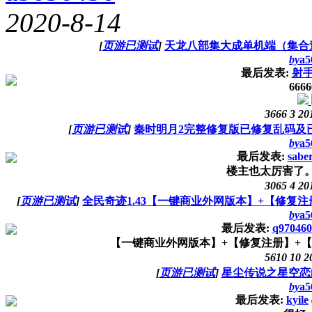
2020-8-14
[
页游已测试
]
天龙八部集大成单机端（集合
by
a5
最后发表:
射
6666
3666
3
20
[
页游已测试
]
秦时明月2完整修复版已修复乱码及已
by
a5
最后发表:
sabe
楼主也太厉害了。。
3065
4
20
[
页游已测试
]
全民奇迹1.43【一键商业外网版本】+【修复注册
by
a5
最后发表:
q970460
【一键商业外网版本】+【修复注册】+【免SQ
5610
10
2
[
页游已测试
]
星尘传说之星空恋曲
by
a5
最后发表:
kyile