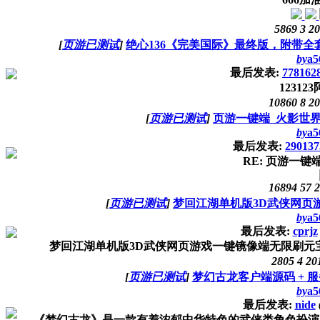
5869
3
20
[
页游已测试
]
绝心136《完美国际》最终版，附带
by
a5
最后发表:
778162
1231
10860
8
20
[
页游已测试
]
页游一键端_火影世
by
a5
最后发表:
290137
RE: 页游一键
16894
57
2
[
页游已测试
]
梦回江湖单机版3D武侠网页
by
a5
最后发表:
cprjz
梦回江湖单机版3D武侠网页游戏一键镜像端无限刷元宝金钱 下载地址htt
2805
4
20
[
页游已测试
]
梦幻古龙客户端源码 + 服
by
a5
最后发表:
nide
《梦幻古龙》是一款有着浓郁中华特色的武侠类角色扮演网