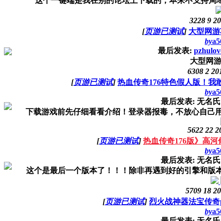
这个一键端是我在别的论坛上下载的，本来不支持局域网
3228
9
20
[
页游已测试
]
大型网游
by
a5
最后发表:
pzhulov
大型网游
6308
2
20
[
页游已测试
]
热血传奇176特色假人版！
by
a5
最后发表: 无名
下载游戏前先仔细看看介绍！登录器报毒，不放心自己用里面
5622
22
2
[
页游已测试
]
热血传奇176版》高
by
a5
最后发表: 无名
这个是最后一个版本了！！！除非再遇到好的引擎和版本！
5709
18
20
[
页游已测试
]
烈火战神器法宝传奇
by
a5
最后发表: 无名