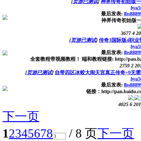
[
页游已测试
]
神界传奇初始版一
by
a5
最后发表:
lbs8889
神界传奇初始版一
3677
4
20
[
页游已测试
]
传奇3国际版4职业
by
a5
最后发表:
lbs8889
全套教程带视频教程！ 端和教程链接: http://pan.baidu.com/
2759
2
20
[
页游已测试
]
自带四区冰蛟大闹天宫真正传奇+9无需
by
a5
最后发表:
lbs8889
链接：http://pan.baidu.
4025
6
201
下一页
1
2
3
4
5
6
7
8
/ 8 页
下一页