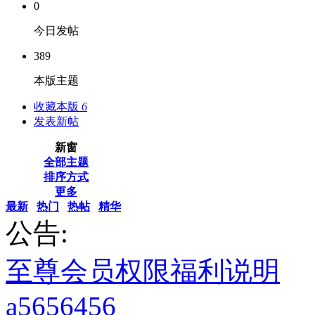
0
今日发帖
389
本版主题
收藏本版
6
发表新帖
新窗
全部主题
排序方式
更多
最新
热门
热帖
精华
公告:
至尊会员权限福利说明
a5656456