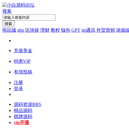
搜索
搜索
电玩城
php
区块链
理财
教程
钱包
GPT
im通讯
外贸营销
游戏
充值美金
特惠VIP
有偿投稿
注册
登录
源码资源
BBS
精品源码
棋牌源码
vip开通