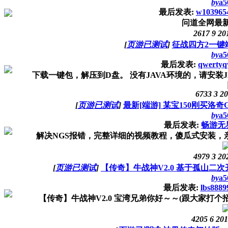
by
a5
最后发表:
w103965
问道全网最新
2617
9
20
[
页游已测试
]
征战四方2一键
by
a5
最后发表:
qwerty
下载一键包，解压到D盘。 没有JAVA环境的，请安装JA
6733
3
20
[
页游已测试
]
最新[端游] 某宝150刚买洛奇
by
a5
最后发表:
畅游无
解决NGS报错，完整详细的视频教程，傻瓜式安装，
4979
3
20
[
页游已测试
]
【传奇】牛战神V2.0 基于孤山二
by
a5
最后发表:
lbs8889
【传奇】牛战神V2.0 宝湾兄弟你好～～(跟大家打个招
4205
6
201