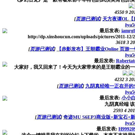
4550
9
20
[
页游已测试
]
天方夜谭OL【
by
a5
最后发表:
iamrg
http://dp.xinshoucun.com/uploads/pictures/2011-12/
3618
3
20
[
页游已测试
]
【赤影发布】王朝霸业Online 页
by
a5
最后发表:
Robertat
大家好，我又回来了！今天为大家带来的是王朝霸业的一键
4232
3
20
[
页游已测试
]
九阴真经唯一正在开的
by
a5
最后发表:
小小
九阴真经端 该
2593
4
201
[
页游已测试
]
奇迹MU S6EP3商业版+新宝石
by
a5
最后发表:
H99920