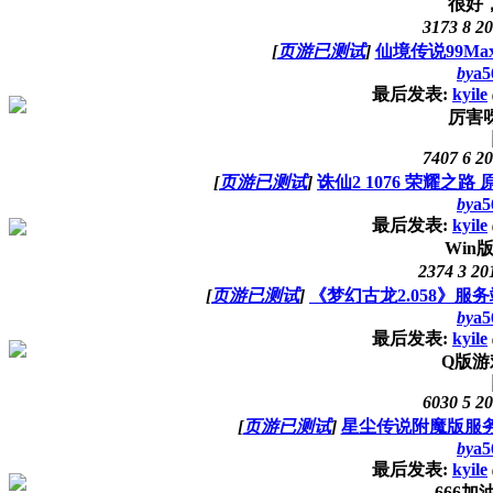
很好
3173
8
20
[
页游已测试
]
仙境传说99Max
by
a5
最后发表:
kyile
厉害
7407
6
20
[
页游已测试
]
诛仙2 1076 荣耀之
by
a5
最后发表:
kyile
Win
2374
3
20
[
页游已测试
]
《梦幻古龙2.058》服
by
a5
最后发表:
kyile
Q版游
6030
5
20
[
页游已测试
]
星尘传说附魔版服务
by
a5
最后发表:
kyile
666加