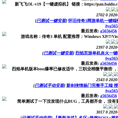
新飞飞OL-v19【一键虚拟机】 链接：https://pan.baidu.com
2702
0
2020
[
已测试一键安装
]
怀旧传奇3网游单机一键端钻
by
a565
最后发表:
a5656456
游戏名称：传奇3 单机 配置推荐：Windows XP/7/Vista
2397
0
2020
[
已测试一键安装
]
烈焰页游单机炎火一键
by
a565
最后发表:
a5656456
烈焰单机版本boss爆率已修改适中，三职业稍微平衡些 ，
2543
0
2020
[
已测试手动安装
]
新剑侠情杨门完整手工端 授
by
a565
最后发表:
a5656456
简单测试了一下没发现什么BUG，工具都齐全， 没有更深
3017
0
2020
[
已测试手动安装
]
【最新龙武】多区+跨服BOSS+