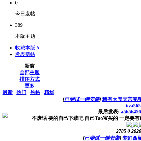
0
今日发帖
389
本版主题
收藏本版
6
发表新帖
新窗
全部主题
排序方式
更多
最新
热门
热帖
精华
[
已测试一键安装
]
稀有大闹天宫完
by
a565
最后发表:
a5656456
不废话 要的自己下载吧 自己Tao宝买的 一定要
2785
0
2020
[
已测试一键安装
]
梦幻西