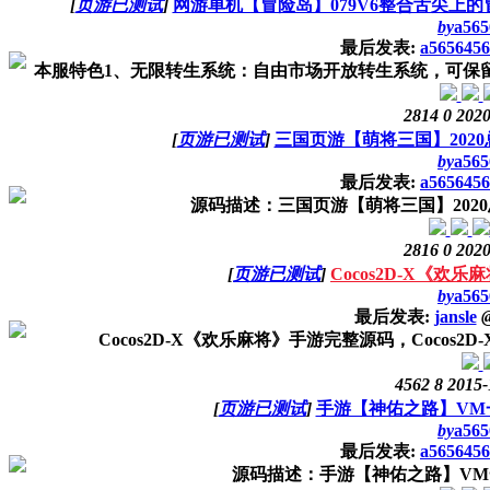
[
页游已测试
]
网游单机【冒险岛】079V6整合舌尖上
by
a565
最后发表:
a5656456
本服特色1、无限转生系统：自由市场开放转生系统，可保留全
2814
0
2020
[
页游已测试
]
三国页游【萌将三国】202
by
a565
最后发表:
a5656456
源码描述：三国页游【萌将三国】202
2816
0
2020
[
页游已测试
]
Cocos2D-X《欢
by
a565
最后发表:
jansle
Cocos2D-X《欢乐麻将》手游完整源码，Coco
4562
8
2015-
[
页游已测试
]
手游【神佑之路】VM
by
a565
最后发表:
a5656456
源码描述：手游【神佑之路】VM