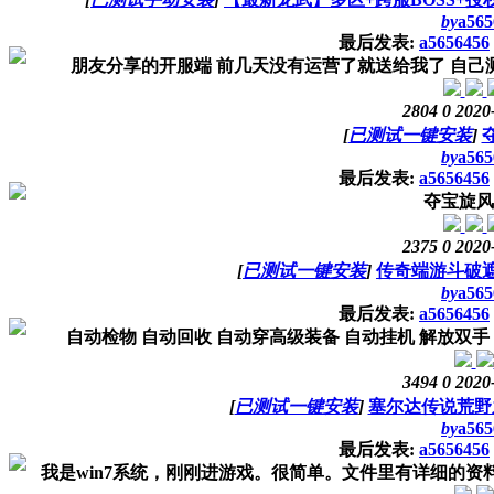
by
a565
最后发表:
a5656456
朋友分享的开服端 前几天没有运营了就送给我了 自己测试
2804
0
2020
[
已测试一键安装
]
by
a565
最后发表:
a5656456
夺宝旋风
2375
0
2020
[
已测试一键安装
]
传奇端游斗破
by
a565
最后发表:
a5656456
自动检物 自动回收 自动穿高级装备 自动挂机 解放双手 装备
3494
0
2020
[
已测试一键安装
]
塞尔达传说荒野
by
a565
最后发表:
a5656456
我是win7系统，刚刚进游戏。很简单。文件里有详细的资料