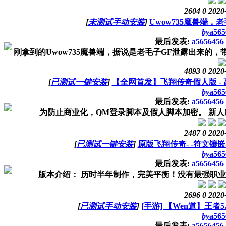
2604
0
2020
[
未测试手动安装
]
Uwow735魔兽端，
by
a565
最后发表:
a5656456
刚拿到的Uwow735魔兽端，据说是老毛子GF泄露出来的，
4893
0
2020
[
已测试一键安装
]
【全网首发】飞翔传奇假人版 - 高
by
a565
最后发表:
a5656456
为防止商业化，QM登录脚本及假人脚本加密。 新人出生
2487
0
2020
[
已测试一键安装
]
原版飞翔传奇- -符文镶
by
a565
最后发表:
a5656456
版本介绍： 历时半年制作，完美平衡！没有最强职业，
2696
0
2020
[
已测试手动安装
]
[手游] 【Wen道】王者
by
a565
最后发表:
a5656456