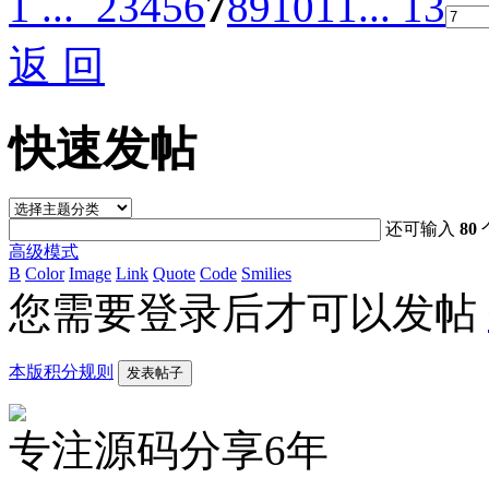
1 ...
2
3
4
5
6
7
8
9
10
11
... 13
返 回
快速发帖
还可输入
80
高级模式
B
Color
Image
Link
Quote
Code
Smilies
您需要登录后才可以发帖
本版积分规则
发表帖子
专注源码分享6年