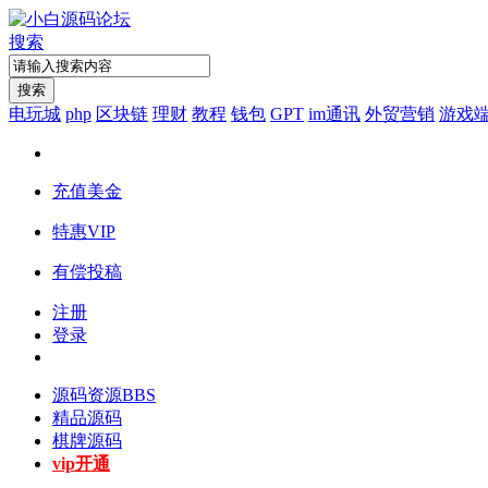
搜索
搜索
电玩城
php
区块链
理财
教程
钱包
GPT
im通讯
外贸营销
游戏
充值美金
特惠VIP
有偿投稿
注册
登录
源码资源
BBS
精品源码
棋牌源码
vip开通