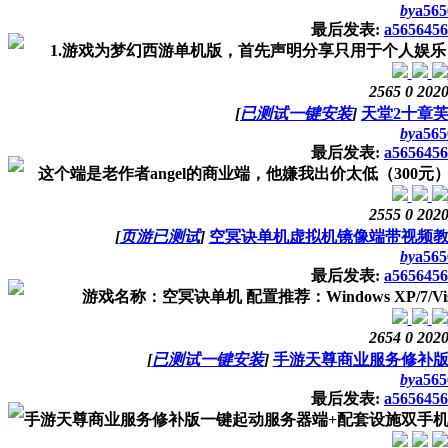
by
a565
最后发表:
a5656456
1.游戏为梦幻西游单机版，首先声明分享只用于个人娱乐，任
2565
0
2020
[
已测试一键安装
]
天堂2十章
by
a565
最后发表:
a5656456
这个端是老作者angel的商业端，他嫌我出价太低（300元）
2555
0
2020
[
页游已测试
]
空冥诀单机虚拟机镜像端带视频教
by
a565
最后发表:
a5656456
游戏名称：空冥诀单机 配置推荐：Windows XP/7/Vista
2654
0
2020
[
已测试一键安装
]
手游天尊商业服务修补版
by
a565
最后发表:
a5656456
手游天尊商业服务修补版一键起动服务器端+配套设施双手机客户