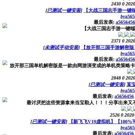
2430
0
2020
[
已测试一键安装
]
【大战三国志手游一键
by
a565
最后发表:
a5656456
【大战三国志手游一键端
2371
0
2020
[
未测试手动安装
]
【放开那三国手游解密版
by
a565
最后发表:
a5656456
放开那三国单机解密版是一款由网游演变成的单机类策略卡牌
2848
0
2020
[
已测试一键安装
]
某
by
a565
最后发表:
a5656456
最讨厌把这些资源拿来当宝勒人！！！分享出来又
2526
0
2020
[
已测试一键安装
]
【新飞飞V19虚拟机】【10
by
a565
最后发表:
a5656456