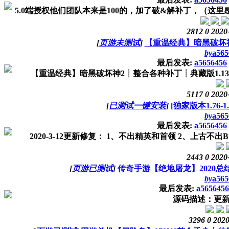
5.0端授权他们团队本来是100的，加了破&解补丁，（这里
2812
0
2020
[
页游未测试
]
【重温经典】暗黑破坏神
by
a565
最后发表:
a5656456
【重温经典】暗黑破坏神2┊整合各种补丁┊典藏版1.13 整
5117
0
2020
[
已测试一键安装
]
[独家版本1.76-1
by
a565
最后发表:
a5656456
2020-3-12更新修复： 1、不出精英和首领 2、上古不出
2443
0
2020
[
页游已测试
]
传奇手游【绝地屠龙】2020总
by
a565
最后发表:
a5656456
源码描述：更新
3296
0
2020