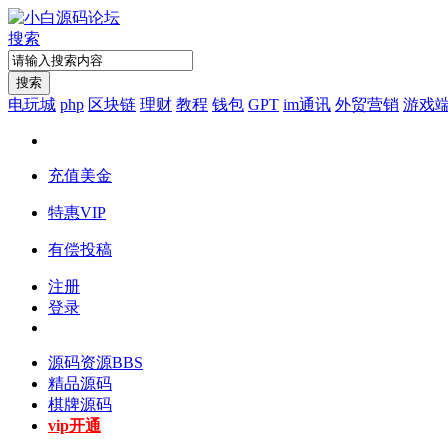
搜索
搜索
电玩城
php
区块链
理财
教程
钱包
GPT
im通讯
外贸营销
游戏
充值美金
特惠VIP
有偿投稿
注册
登录
源码资源
BBS
精品源码
棋牌源码
vip开通