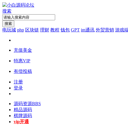
搜索
搜索
电玩城
php
区块链
理财
教程
钱包
GPT
im通讯
外贸营销
游戏
充值美金
特惠VIP
有偿投稿
注册
登录
源码资源
BBS
精品源码
棋牌源码
vip开通