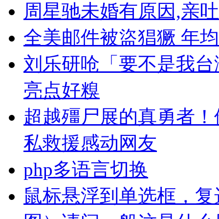
周星驰未婚有原因,亲吐
全美邮件被盜猖獗 年均
刘乐研呛「要不是我台
亮点好糗
超越殭尸展的真勇者！
私救援感动网友
php多语言切换
鼠标悬浮到单选框，复