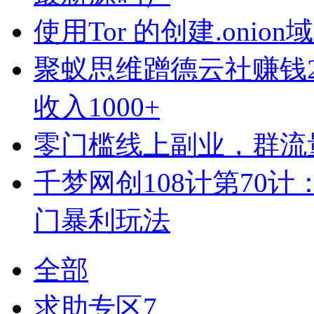
使用Tor 的创建.oni
聚蚁思维蹭德云社赚钱2
收入1000+
零门槛线上副业，群流
千梦网创108计第70
门暴利玩法
全部
求助专区
7