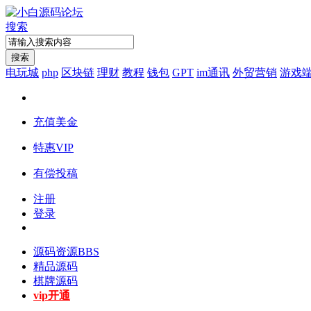
搜索
搜索
电玩城
php
区块链
理财
教程
钱包
GPT
im通讯
外贸营销
游戏
充值美金
特惠VIP
有偿投稿
注册
登录
源码资源
BBS
精品源码
棋牌源码
vip开通