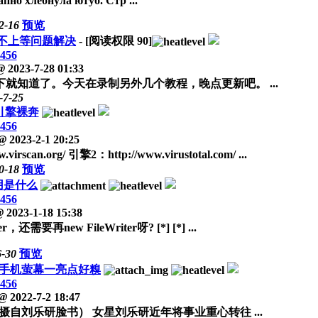
пно хлебнула ютуб. Стр ...
2-16
预览
不上等问题解决
- [阅读权限
90
]
456
@
2023-7-28 01:33
知道了。今天在录制另外几个教程，晚点更新吧。 ...
-7-25
引擎裸奔
456
@
2023-2-1 20:25
rg/ 引擎2：http://www.virustotal.com/ ...
0-18
预览
的作用是什么
456
@
2023-1-18 15:38
要再new FileWriter呀? [*] [*] ...
6-30
预览
手机萤幕一亮点好糗
456
@
2022-7-2 18:47
刘乐研脸书） 女星刘乐研近年将事业重心转往 ...