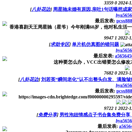
3359
0
2024-1
[
八卦花边
]
周星驰未婚有原因,亲吐1句话曝想成家
by
a5656
最后发表:
pcsx88
香港喜剧天王周星驰（星爷）今年刚满60岁，他对私生活一向
9947
1
2022-1
[
求助专区
]
单片机仿真图的错问题
by
a5656
最后发表:
a565645
这种要怎么办，VCC出错要怎么修改
7682
0
2023-1
[
八卦花边
]
刘若英“瞬间老化”认不出整头白发、满脸皱
by
a5656
最后发表:
pcsx88
https://images-cdn.brightedge.com/f00000000295597/vide
9722
1
2022-1
[
免费分享
]
男性泡妞情感点子书合集免费分享，
by
a5656
最后发表:
a5656