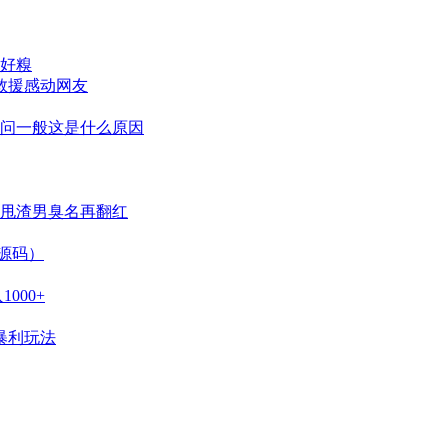
好糗
救援感动网友
问一般这是什么原因
甩渣男臭名再翻红
新源码）
000+
暴利玩法