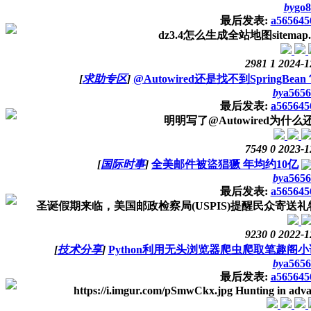
by
go8
最后发表:
a565645
dz3.4怎么生成全站地图sitem
2981
1
2024-1
[
求助专区
]
@Autowired还是找不到SpringBean
by
a5656
最后发表:
a565645
明明写了@Autowired为什
7549
0
2023-1
[
国际时事
]
全美邮件被盜猖獗 年均约10亿
by
a5656
最后发表:
a565645
圣诞假期来临，美国邮政检察局(USPIS)提醒民众寄送礼
9230
0
2022-1
[
技术分享
]
Python利用无头浏览器爬虫爬取笔趣阁
by
a5656
最后发表:
a565645
https://i.imgur.com/pSmwCkx.jpg Hunting in advance,