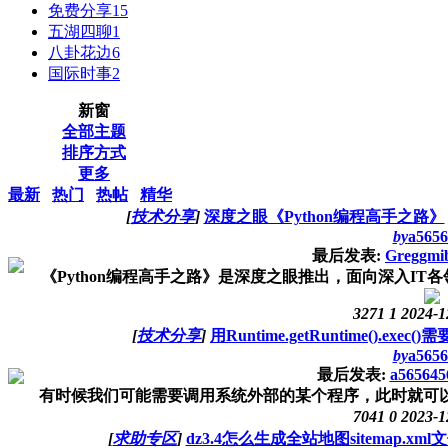
免费分享
15
五湖四聊
1
八卦花边
6
国际时事
2
新窗
全部主题
排序方式
更多
最新
热门
热帖
精华
[
技术分享
]
深度之眼《Python编程高手之路》
by
a5656
最后发表:
Greggmi
《Python编程高手之路》是深度之眼推出，面向深入IT各
3271
1
2024-1
[
技术分享
]
用Runtime.getRuntime().exe
by
a5656
最后发表:
a565645
有时候我们可能需要调用系统外部的某个程序，此时就可以用Runtime
7041
0
2023-1
[
求助专区
]
dz3.4怎么生成全站地图sitemap.xml