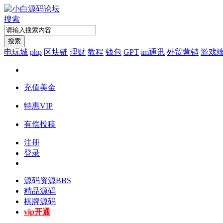
搜索
搜索
电玩城
php
区块链
理财
教程
钱包
GPT
im通讯
外贸营销
游戏
充值美金
特惠VIP
有偿投稿
注册
登录
源码资源
BBS
精品源码
棋牌源码
vip开通