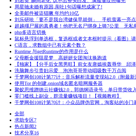
刘若英“瞬间老化”认不出整头白发、满脸皱纹照曝光
周星驰未婚有原因,亲吐1句话曝想成家了!
全美邮件被盜猖獗 年均约10亿
刘乐研呛「要不是我台湾健保早就倒」 手机萤幕一亮点
超越殭尸展的真勇者！他把无名尸绑身上骑7公里 无私
php多语言切换
鼠标悬浮到单选框，复选框或者文本框时提示（看图）请
C语言，求数组中已有元素个数？
Runtime 与getRuntime的作用是什么
父母断金援阻星梦 高妍妍女团淘汰换跑道
【独家】【分手后女黑男旺】前女友唐嫣挨轰辱华 邱泽
洗脑舞步引贵妇示爱 泡泡哥哥带动唱吸数千万点阅
千梦网创108计第77计：音乐解析流量变现站2.0（附最
使用Tor 的创建.onion域名匿名暗网服务器
聚蚁思维蹭德云社赚钱2.0，郭德纲语录号，单日带货收入1
零门槛线上副业，群流量赚钱项目！【视频教程】
千梦网创108计第70计：小众品牌伪官网，淘客站的冷门
全部
求助专区
7
热点新闻
2
技术分享
16