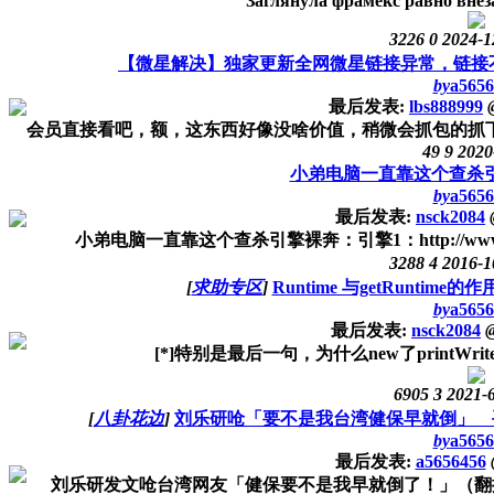
Заглянула фрамекс равно внеза
3226
0
2024-1
【微星解决】独家更新全网微星链接异常，链接
by
a5656
最后发表:
lbs888999
会员直接看吧，额，这东西好像没啥价值，稍微会抓包的抓下就
49
9
2020
小弟电脑一直靠这个查杀
by
a5656
最后发表:
nsck2084
小弟电脑一直靠这个查杀引擎裸奔：引擎1：http://www.virscan.o
3288
4
2016-1
[
求助专区
]
Runtime 与getRuntime
by
a5656
最后发表:
nsck2084
[*]特别是最后一句，为什么new了printWriter，还需
6905
3
2021-
[
八卦花边
]
刘乐研呛「要不是我台湾健保早就倒」 
by
a5656
最后发表:
a5656456
刘乐研发文呛台湾网友「健保要不是我早就倒了！」（翻摄自