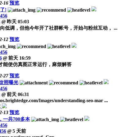
2-16
预览
了!
456
8
@
昨天 05:03
低调，但他今年开了社群帐号，开始与粉丝互动， ...
2-12
预览
456
6
@
前天 16:59
才能使仿真图正常运行，麻烦解答
2-27
预览
纹照曝光
456
8
@
前天 06:31
os.brightedge.com/Images/understanding-seo-mar ...
2-13
预览
一共700多本
456
456
@
5 天前