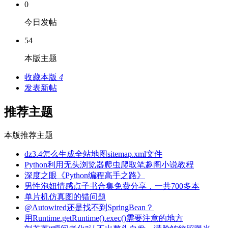
0
今日发帖
54
本版主题
收藏本版
4
发表新帖
推荐主题
本版推荐主题
dz3.4怎么生成全站地图sitemap.xml文件
Python利用无头浏览器爬虫爬取笔趣阁小说教程
深度之眼《Python编程高手之路》
男性泡妞情感点子书合集免费分享，一共700多本
单片机仿真图的错问题
@Autowired还是找不到SpringBean？
用Runtime.getRuntime().exec()需要注意的地方