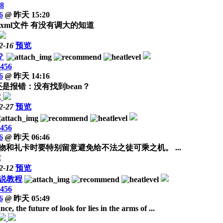
8
6
@
昨天 15:20
ap.xml文件 有没有调大的知道
2-16
预览
？
456
6
@
昨天 14:16
么还是报错：没有找到bean？
2-27
预览
456
6
@
昨天 06:46
物和礼卡时要特别留意避免给不法之徒可乘之机。 ...
2-12
预览
小说教程
456
6
@
昨天 05:49
 the future of look for lies in the arms of ...