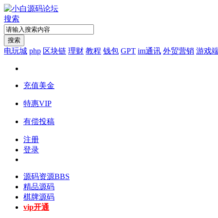
搜索
搜索
电玩城
php
区块链
理财
教程
钱包
GPT
im通讯
外贸营销
游戏
充值美金
特惠VIP
有偿投稿
注册
登录
源码资源
BBS
精品源码
棋牌源码
vip开通