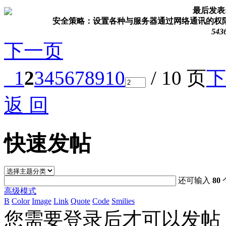
最后发表
安全策略：设置各种与服务器通过网络通讯的权限和
543
下一页
1
2
3
4
5
6
7
8
9
10
/ 10 页
下
返 回
快速发帖
还可输入
80
高级模式
B
Color
Image
Link
Quote
Code
Smilies
您需要登录后才可以发帖