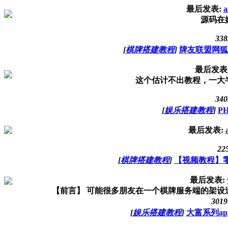
最后发表:
a
源码在
338
[
棋牌搭建教程
]
牌友联盟网狐
最后发表
这个估计不出教程，一大
340
[
娱乐搭建教程
]
P
最后发表:
22
[
棋牌搭建教程
]
【视频教程】
最后发表:
【前言】 可能很多朋友在一个棋牌服务端的架设过
3019
[
娱乐搭建教程
]
大富系列a