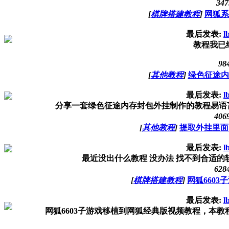
347
[
棋牌搭建教程
]
网狐系
最后发表:
l
教程我已
98
[
其他教程
]
绿色征途内
最后发表:
l
分享一套绿色征途内存封包外挂制作的教程易语言的
406
[
其他教程
]
提取外挂里面
最后发表:
l
最近没出什么教程 没办法 找不到合适的软
628
[
棋牌搭建教程
]
网狐660
最后发表:
l
网狐6603子游戏移植到网狐经典版视频教程，本教程