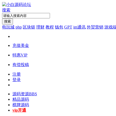
搜索
搜索
电玩城
php
区块链
理财
教程
钱包
GPT
im通讯
外贸营销
游戏
充值美金
特惠VIP
有偿投稿
注册
登录
源码资源
BBS
精品源码
棋牌源码
vip开通