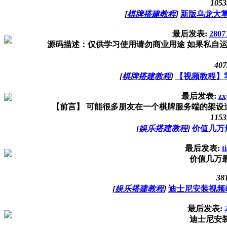
1053
[
棋牌搭建教程
]
新版乌龙大掌
最后发表:
2807
源码描述：仅供学习使用请勿商业用途 如果私自运营与本站和
407
[
棋牌搭建教程
]
【视频教程】
最后发表:
zx
【前言】 可能很多朋友在一个棋牌服务端的架设过
1153
[
娱乐搭建教程
]
价值几万
最后发表:
t
价值几万
38
[
娱乐搭建教程
]
迪士尼安装视频
最后发表:
迪士尼安