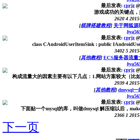
最后发表:
cprjz
@
游戏成功的关键点，
2620
4
2015
[
棋牌搭建教程
]
关于网狐源
by
a56
最后发表:
cprjz
@
class CAndroidUserItemSink : public IAndroidU
3402
5
2015
[
其他教程
]
ECS服务器流
by
a56
最后发表:
cprjz
@
构成流量大的因素主要有以下几点：1.网站方案较大（比如
2939
4
2015
[
其他教程
]
dmysql
by
a56
最后发表:
cprjz
@
下面贴一个mysql的库，叫做dmysql 解压缩以后，make ; 
2366
1
2015
下一页