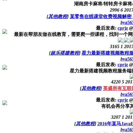
湖南房卡麻将/转转房卡麻将
2996
6
2017
[
其他教程
]
某零售在线课堂收费视频解密
by
a56
最后发表:
cprjz
@
最新在帮朋友做在线教育，需要爬一些课程，找到一个网站，看了下，
3165
1
2017
[
娱乐搭建教程
]
星力最新搭建视频教程
by
a56
最后发表:
cprjz
@
星力最新搭建视频教程服务端
4220
5
201
[
其他教程
]
英盛所有互联
by
a56
最后发表:
cprjz
@
有机会再分享
3207
1
201
[
其他教程
]
2016年某马Jav
by
a56