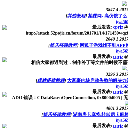
3847
4
2017
[
其他教程
]
某课网- 高仿饿了
by
a56
最后发表:
cprjz
@
http://attach.52pojie.cn/forum/201701/14/171459w
2640
1
2017
[
娱乐搭建教程
]
网狐子游戏找不到APP路
by
a56
最后发表:
cprjz
@
相信大家都遇到过，制作补丁等文件的时候不需要用
3296
3
2017
[
棋牌搭建教程
]
大富豪内核启动失败的解决办
by
a56
最后发表:
cprjz
@
ADO 错误：CDataBase::OpenConnection, 0x80004
4801
3
2017
[
娱乐搭建教程
]
湖南房卡麻将/转转房卡麻
by
a56
最后发表:
cprjz
@