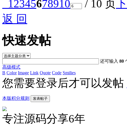
1
2
3
4
5
6
7
8
9
10
/ 10 页
下
返 回
快速发帖
还可输入
80
高级模式
B
Color
Image
Link
Quote
Code
Smilies
您需要登录后才可以发帖
本版积分规则
发表帖子
专注源码分享6年