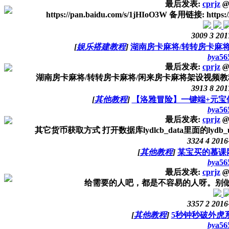
最后发表:
cprjz
@
https://pan.baidu.com/s/1jHIoO3W 备用链接: https:/
3009
3
201
[
娱乐搭建教程
]
湖南房卡麻将/转转房卡麻
by
a56
最后发表:
cprjz
@
湖南房卡麻将/转转房卡麻将/闲来房卡麻将架设视频教程 下载地址：链接
3913
8
201
[
其他教程
]
【洛雅冒险】一键端+元宝
by
a56
最后发表:
cprjz
@
其它货币获取方式 打开数据库lydlcb_data里面的lydb_user表
3324
4
2016
[
其他教程
]
某宝买的慕课
by
a56
最后发表:
cprjz
@
给需要的人吧，都是不容易的人呀。别做伸手党哈
3357
2
2016
[
其他教程
]
5秒钟秒破外虎
by
a56