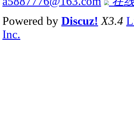
a5887776@163.com
在线
Powered by
Discuz!
X3.4
L
Inc.