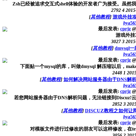
Zsh已经被追求交互式shell体验的开发者广为接受。虽然
2792
4
2015
[
其他教程
]
游戏外挂
by
a56
最后发表:
cprjz
@
游戏外挂
3027
3
2015
[
其他教程
]
dmysql
by
a56
最后发表:
cprjz
@
下面贴一个mysql的库，叫做dmysql 解压缩以后，make ; 
2448
1
2015
[
其他教程
]
如何解决网站服务器由于DNS解析问
by
a56
最后发表:
cprjz
@
若您网站服务器由于DNS解析问题，无法链接到Discuz
2852
3
2015
[
其他教程
]
DISCUZ教程之如何
by
a56
最后发表:
cprjz
@
对模板文件进行过修改的朋友可以这样修改，在template/def
3056
2
2015