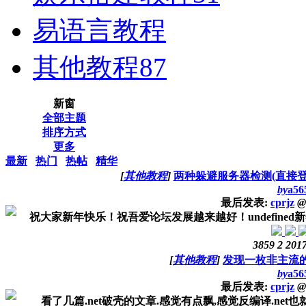
易语言教程
其他教程
87
新窗
全部主题
排序方式
更多
最新
热门
热帖
精华
[
其他教程
]
两种躲避服务器检测(直接登
by
a56
最后发表:
cprjz
@
祝大家新年快乐！祝吾爱论坛发展越来越好！undefined
3859
2
2017
[
其他教程
]
发现一枚非主流的
by
a56
最后发表:
cprjz
@
看了几篇.net破壳的文章.感觉有点飘,感觉反编译.net