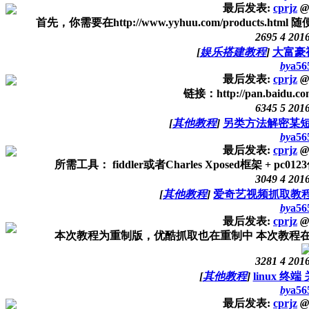
最后发表:
cprjz
@
首先，你需要在http://www.yyhuu.com/product
2695
4
2016
[
娱乐搭建教程
]
大富豪
by
a56
最后发表:
cprjz
@
链接：http://pan.baidu.c
6345
5
2016
[
其他教程
]
另类方法解密某短
by
a56
最后发表:
cprjz
@
所需工具： fiddler或者Charles Xposed框架 + pc0123信
3049
4
2016
[
其他教程
]
爱奇艺视频抓取教程
by
a56
最后发表:
cprjz
@
本次教程为重制版，优酷抓取也在重制中 本次教程在线观看：http://w
3281
4
2016
[
其他教程
]
linux 终端
by
a56
最后发表:
cprjz
@