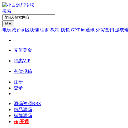
搜索
搜索
电玩城
php
区块链
理财
教程
钱包
GPT
im通讯
外贸营销
游戏
充值美金
特惠VIP
有偿投稿
注册
登录
源码资源
BBS
精品源码
棋牌源码
vip开通