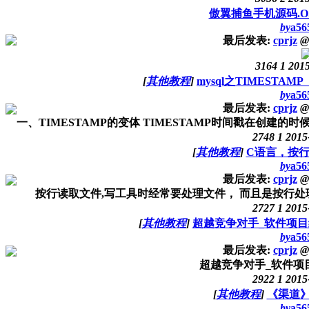
傲翼捕鱼手机源码.
by
a56
最后发表:
cprjz
@
3164
1
2015
[
其他教程
]
mysql之TIMESTA
by
a56
最后发表:
cprjz
@
一、TIMESTAMP的变体 TIMESTAMP时间戳在创建的时
2748
1
2015
[
其他教程
]
C语言，按
by
a56
最后发表:
cprjz
@
按行读取文件,写工具时经常要处理文件， 而且是按行处理。以下程
2727
1
2015
[
其他教程
]
超越竞争对手_软件项目
by
a56
最后发表:
cprjz
@
超越竞争对手_软件项
2922
1
2015
[
其他教程
]
《渠道
by
a56