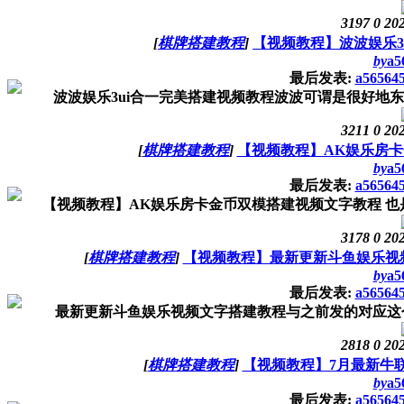
3197
0
202
[
棋牌搭建教程
]
【视频教程】波波娱乐3
by
a5
最后发表:
a56564
波波娱乐3ui合一完美搭建视频教程波波可谓是很好地东
3211
0
202
[
棋牌搭建教程
]
【视频教程】AK娱乐房
by
a5
最后发表:
a56564
【视频教程】AK娱乐房卡金币双模搭建视频文字教程 也是
3178
0
202
[
棋牌搭建教程
]
【视频教程】最新更新斗鱼娱乐视
by
a5
最后发表:
a56564
最新更新斗鱼娱乐视频文字搭建教程与之前发的对应这个
2818
0
202
[
棋牌搭建教程
]
【视频教程】7月最新牛
by
a5
最后发表:
a56564