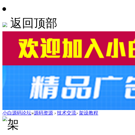
返回顶部
小白源码论坛
»
源码资源
›
技术交流
›
架设教程