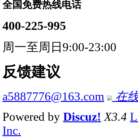
全国免费热线电话
400-225-995
周一至周日9:00-23:00
反馈建议
a5887776@163.com
在线
Powered by
Discuz!
X3.4
L
Inc.