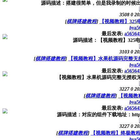
源码描述：搭建很简单，但是我录制的时候出
3508
0
20
[
棋牌搭建教程
]
【视频教程】325
by
a5
最后发表:
a56564
源码描述：【视频教程】325
3103
0
20
[
棋牌搭建教程
]
【视频教程】水果机源码完整无
by
a5
最后发表:
a56564
【视频教程】水果机源码完整无授权
3227
0
20
[
棋牌搭建教程
]
【视频教
by
a5
最后发表:
a56564
源码描述：对应的组件下载地址：http://www.21
3227
0
20
[
棋牌搭建教程
]
【视频教程】终极教
by
a5