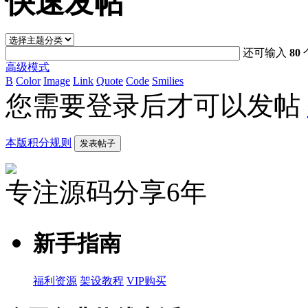
快速发帖
还可输入
80
高级模式
B
Color
Image
Link
Quote
Code
Smilies
您需要登录后才可以发帖
本版积分规则
发表帖子
专注源码分享6年
新手指南
福利资源
架设教程
VIP购买