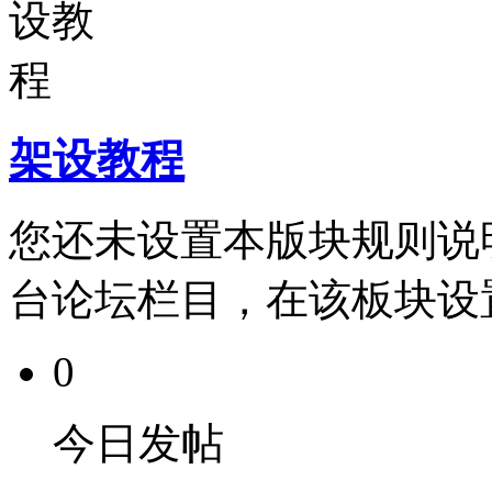
架设教程
您还未设置本版块规则说
台论坛栏目，在该板块设
0
今日发帖