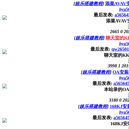
[
娱乐搭建教程
]
添菜AVA
by
a5
最后发表:
a56564
添菜AVA
2665
0
20
[
娱乐搭建教程
]
聊天室的K
by
a5
最后发表:
qw26501
聊天室的K
3998
1
201
[
娱乐搭建教程
]
OA安
by
a5
最后发表:
a56564
本站录的O
3180
0
202
[
娱乐搭建教程
]
168KJ
by
a5
最后发表:
a56564
168KJ