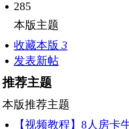
285
本版主题
收藏本版
3
发表新帖
推荐主题
本版推荐主题
【视频教程】8人房卡