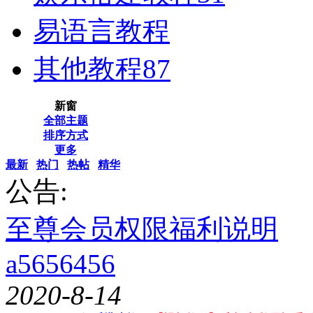
易语言教程
其他教程
87
新窗
全部主题
排序方式
更多
最新
热门
热帖
精华
公告:
至尊会员权限福利说明
a5656456
2020-8-14