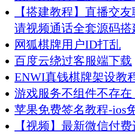
【搭建教程】直播交友
请视频通话全套源码搭
网狐棋牌用户ID打乱
百度云绕过客服端下载
ENWI真钱棋牌架设教
游戏服务不组件不存在
苹果免费签名教程-io
【视频】最新微信付费