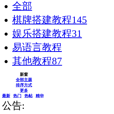
全部
棋牌搭建教程
145
娱乐搭建教程
31
易语言教程
其他教程
87
新窗
全部主题
排序方式
更多
最新
热门
热帖
精华
公告: