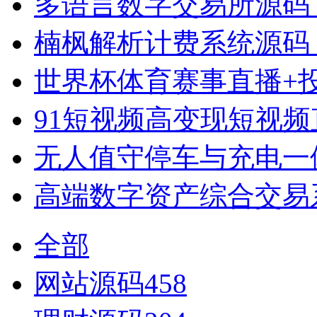
多语言数字交易所源码 PHP+
楠枫解析计费系统源码（Jav
世界杯体育赛事直播+
91短视频高变现短视频直
无人值守停车与充电一体化
高端数字资产综合交易系统
全部
网站源码
458