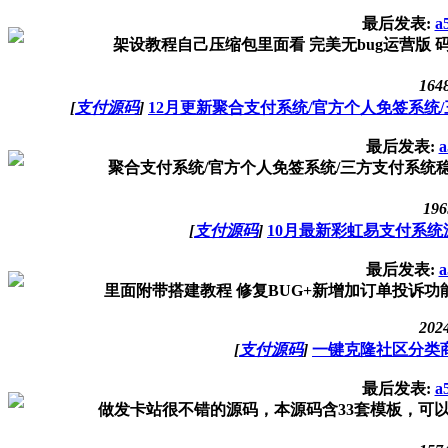
最后发表:
a
架设教程自己压缩包里面看 完美无bug运营版 
164
[
支付源码
]
12月更新聚合支付系统/官方个人免签系统
最后发表:
a
聚合支付系统/官方个人免签系统/三方支付系统稳定安
196
[
支付源码
]
10月最新彩虹易支付系统
最后发表:
a
里面附带搭建教程 修复BUG+新增加订单投诉功能
202
[
支付源码
]
一键克隆社区分类
最后发表:
a
做发卡站很不错的源码，本源码含33套模板，可以