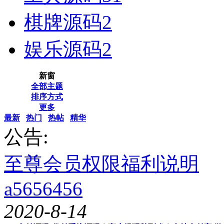
棋牌源码
2
娱乐源码
2
新窗
全部主题
排序方式
更多
最新
热门
热帖
精华
公告:
至尊会员权限福利说明
a5656456
2020-8-14