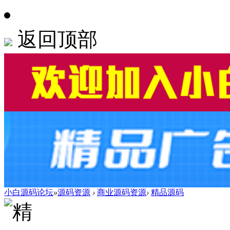
返回顶部
小白源码论坛
»
源码资源
›
商业源码资源
›
精品源码