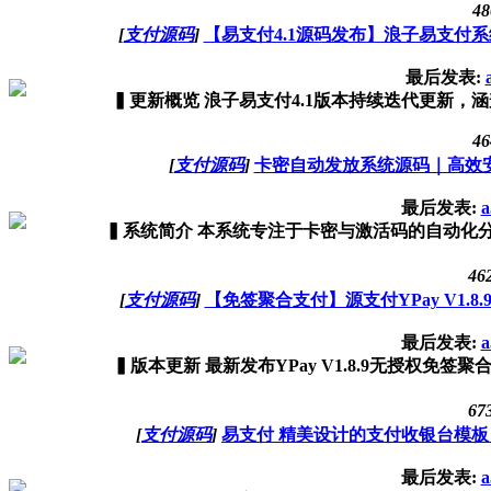
48
[
支付源码
]
【易支付4.1源码发布】浪子易支付系
最后发表:
▍更新概览 浪子易支付4.1版本持续迭代更新，涵
46
[
支付源码
]
卡密自动发放系统源码｜高效
最后发表:
a
▍系统简介 本系统专注于卡密与激活码的自动化分
46
[
支付源码
]
【免签聚合支付】源支付YPay V1.
最后发表:
a
▍版本更新 最新发布YPay V1.8.9无授权免签聚
67
[
支付源码
]
易支付 精美设计的支付收银台模板
最后发表:
a