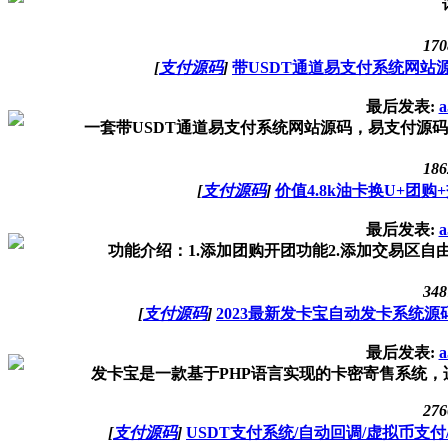
170
[
支付源码
]
带USDT通道易支付系统网站
最后发表:
a
一套带USDT通道易支付系统网站源码，易支付源码
186
[
支付源码
]
价值4.8k油卡换U+团
最后发表:
a
功能介绍：1.添加团购开团功能2.添加交易区自由转卖
348
[
支付源码
]
2023最新发卡宝自动发卡系统源
最后发表:
a
发卡宝是一款基于PHP语言实现的卡密寄售系统，适用于php5
276
[
支付源码
]
USDT支付系统/自动回调/虚拟币支