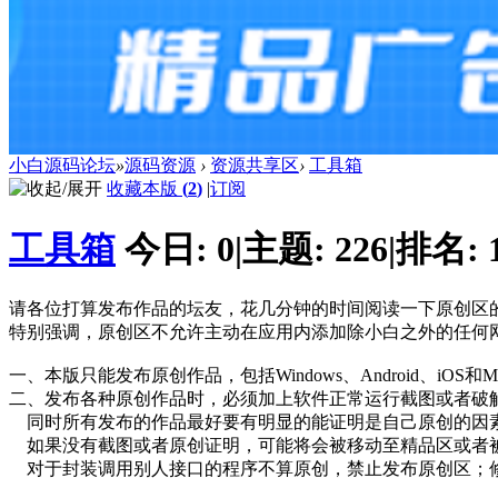
小白源码论坛
»
源码资源
›
资源共享区
›
工具箱
收藏本版
(
2
)
|
订阅
工具箱
今日:
0
|
主题:
226
|
排名:
请各位打算发布作品的坛友，花几分钟的时间阅读一下原创区
特别强调，原创区不允许主动在应用内添加除小白之外的任何
一、本版只能发布原创作品，包括Windows、Android、iOS
二、发布各种原创作品时，必须加上软件正常运行截图或者破
同时所有发布的作品最好要有明显的能证明是自己原创的因素，如修
如果没有截图或者原创证明，可能将会被移动至精品区或者
对于封装调用别人接口的程序不算原创，禁止发布原创区；修