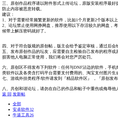
三、原创作品程序请以附件形式上传论坛，原版安装程序最好
防止内容被恶意转载。
建议：
1、对于需要经常频繁更新的软件，比如1个月更新2个版本以
2、论坛禁止使用网挣网盘，推荐使用以下存活较久的网盘，考虑
候带上解压密码就好了。
四、对于符合版规的原创帖，版主会给予鉴定审核，通过后会
五、发布原创作品的坛友，应需要自主检验自己发布的程序或
损害他人电脑正常使用，我们将会对您严厉处罚。
六、原创区不得发布下列软件：任何与DNF沾边的软件，手机
类软件以及各类含打码平台需要支付费用的、淘宝支付图片生
七、游戏外挂类程序/软件请发到『精品软件区』 ，『原创发布
八、共创和谐论坛，请勿在自己的作品和帖子中重伤或侮辱他
返 回
发新帖
全部
安卓软件
32
牛逼工具
26