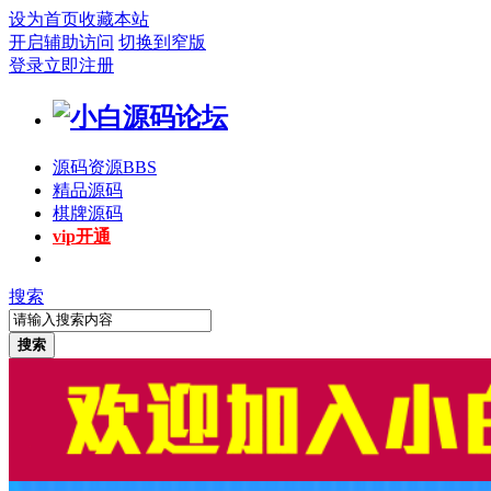
设为首页
收藏本站
开启辅助访问
切换到窄版
登录
立即注册
源码资源
BBS
精品源码
棋牌源码
vip开通
搜索
搜索