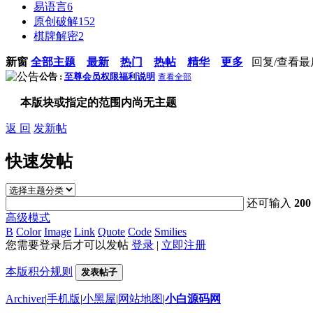
易语言
6
原创破解
152
棋牌解密
2
新窗
全部主题
最新
热门
热帖
精华
更多
回复/查看
最
公告 :
至尊会员权限福利说明
查看全部
本版块或指定的范围内尚无主题
返 回
发新帖
快速发帖
还可输入
200
高级模式
B
Color
Image
Link
Quote
Code
Smilies
您需要登录后才可以发帖
登录
|
立即注册
本版积分规则
发表帖子
Archiver
|
手机版
|
小黑屋
|
网站地图
|
小白源码网