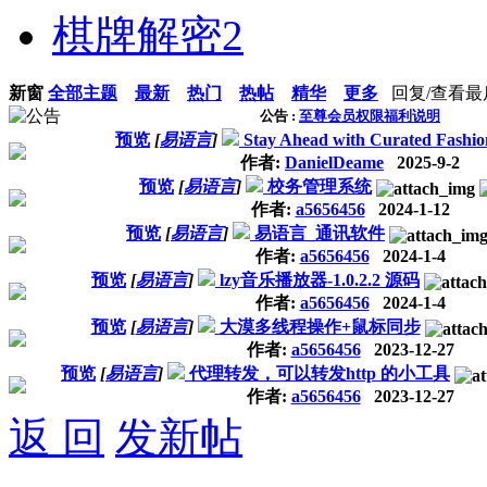
棋牌解密
2
新窗
全部主题
最新
热门
热帖
精华
更多
回复/查看
最
公告 :
至尊会员权限福利说明
预览
[
易语言
]
Stay Ahead with Curated Fashion
作者:
DanielDeame
2025-9-2
预览
[
易语言
]
校务管理系统
作者:
a5656456
2024-1-12
预览
[
易语言
]
易语言_通讯软件
作者:
a5656456
2024-1-4
预览
[
易语言
]
lzy音乐播放器-1.0.2.2 源码
作者:
a5656456
2024-1-4
预览
[
易语言
]
大漠多线程操作+鼠标同步
作者:
a5656456
2023-12-27
预览
[
易语言
]
代理转发，可以转发http 的小工具
作者:
a5656456
2023-12-27
返 回
发新帖