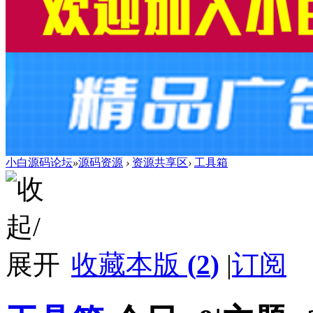
小白源码论坛
»
源码资源
›
资源共享区
›
工具箱
收藏本版
(
2
)
|
订阅