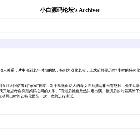
小白源码论坛's Archiver
间动人关系，片中演到老年时期的她，特别为戏化老妆，上戏前总要历时4小时的特殊化
制五月天阿信看到“家家”剧本，对于幽微而动人的母女关系描写相当有感触，先主动
让我开始思考自身跟妈妈之间的关系。”而最后她也欣然决定出演。接演后的刘若英除
主动腾出时间让特化团队一次一次的进行测试。