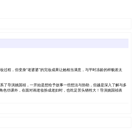
妆过程，但变身“老婆婆”的完妆成果让她相当满意，与平时冻龄的样貌差太
联系了导演姚国祯，一开始是想给予故事一些想法与协助，但越是深入了解与多
了角色功课外，在面对画老妆扮成老妇时，也吃足苦头牺牲大！导演姚国祯表