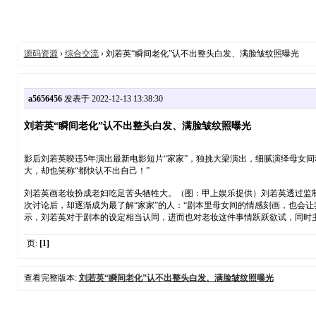
源码资源
›
综合交流
› 刘若英“瞬间老化”认不出整头白发、满脸皱纹照曝光
a5656456
发表于 2022-12-13 13:38:30
刘若英“瞬间老化”认不出整头白发、满脸皱纹照曝光
影后刘若英暌违5年演出最新电影短片“家家”，独挑大梁演出，细腻演绎母女
大，却也笑称“都快认不出自己！”
刘若英画老妆扮成老妇吃足苦头牺牲大。（图：甲上娱乐提供）刘若英透过监
次讨论后，却逐渐成为最了解“家家”的人：“剧本里母女间的情感刻画，也会
示，刘若英对于剧本的设定相当认同，进而也对老妆这件事情跃跃欲试，同时
页:
[1]
查看完整版本:
刘若英“瞬间老化”认不出整头白发、满脸皱纹照曝光