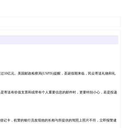
0亿元。美国邮政检察局(USPIS)提醒，圣诞假期来临，民众寄送礼物和礼
果是寄送有价值支票和或带有个人重要信息的邮件时，更要特别小心，若是投递
k)办理借记卡，机警的银行员发现他的长相与所提供的驾照上照片不符，立即报警逮