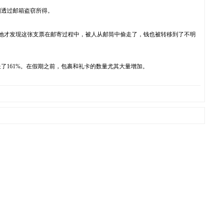
国透过邮箱盗窃所得。
，她才发现这张支票在邮寄过程中，被人从邮筒中偷走了，钱也被转移到了不明
长了161%。在假期之前，包裹和礼卡的数量尤其大量增加。