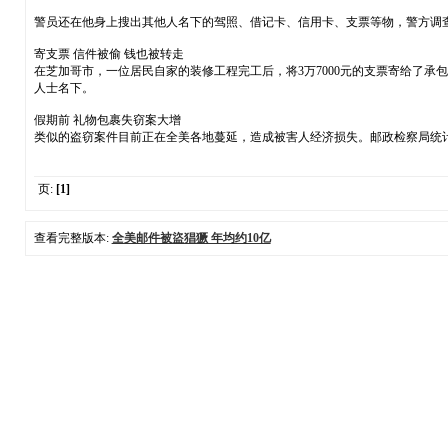
警员还在他身上搜出其他人名下的驾照、借记卡、信用卡、支票等物，警方调
寄支票 信件被偷 钱也被转走
在芝加哥市，一位居民自家的装修工程完工后，将3万7000元的支票寄给了
人士名下。
假期前 礼物包裹失窃案大增
类似的盗窃案件目前正在全美各地蔓延，造成被害人经济损失。邮政检察局统计，2
页:
[1]
查看完整版本:
全美邮件被盜猖獗 年均约10亿