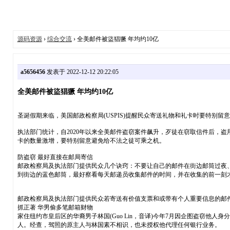
源码资源
›
综合交流
› 全美邮件被盜猖獗 年均约10亿
a5656456
发表于 2022-12-12 20:22:05
全美邮件被盜猖獗 年均约10亿
圣诞假期来临，美国邮政检察局(USPIS)提醒民众寄送礼物和礼卡时要特别留
执法部门统计，自2020年以来全美邮件盗窃案件飙升，歹徒在窃取信件后，盗
卡的数量激增，要特别留意避免给不法之徒可乘之机。
防盗窃 最好直接在邮局寄信
邮政检察局及执法部门提供民众几个诀窍：不要让自己的邮件在街边邮筒过夜
到街边的蓝色邮筒，最好察看每天邮递员收集邮件的时间，并在收集的前一刻
邮政检察局及执法部门提供民众若寄送有价值支票和或带有个人重要信息的邮
抓正著 华男偷多笔邮箱财物
家住纽约市皇后区的华裔男子林国(Guo Lin，音译)今年7月因企图盗窃他
人。经查，驾照的原主人与林国素不相识，也未授权他代理任何银行业务。