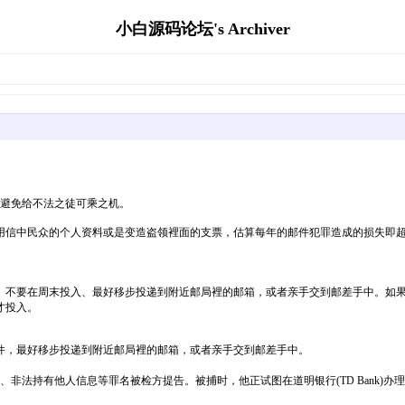
小白源码论坛's Archiver
意避免给不法之徒可乘之机。
用信中民众的个人资料或是变造盗领裡面的支票，估算每年的邮件犯罪造成的损失即超过1
、不要在周末投入、最好移步投递到附近邮局裡的邮箱，或者亲手交到邮差手中。如
才投入。
件，最好移步投递到附近邮局裡的邮箱，或者亲手交到邮差手中。
人身分、非法持有他人信息等罪名被检方提告。被捕时，他正试图在道明银行(TD Ban