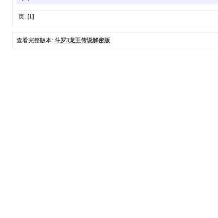
页:
[1]
查看完整版本:
斗罗3龙王传说解密版