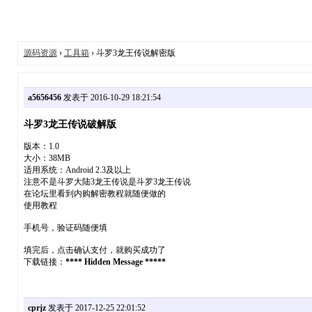
源码资源
›
工具箱
› 斗罗3龙王传说解密版
a5656456
发表于 2016-10-29 18:21:54
斗罗3龙王传说破解版
版本：1.0
大小：38MB
适用系统：Android 2.3及以上
注意不是斗罗大陆3龙王传说是斗罗3龙王传说
在论坛里看到内购解密教程就随便做的
使用教程
手机号，验证码随便填
填完后，点击确认支付，就购买成功了
下载链接：
**** Hidden Message *****
cprjz
发表于 2017-12-25 22:01:52