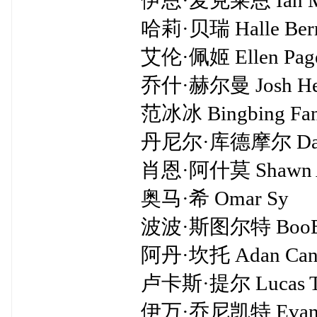
伊恩·麦克莱恩 Ian McKe
哈莉·贝瑞 Halle Berr
艾伦·佩姬 Ellen Pag
乔什·赫尔曼 Josh Hel
范冰冰 Bingbing Fa
丹尼尔·库德摩尔 Daniel 
肖恩·阿什莫 Shawn Ash
奥马·希 Omar Sy
波波·斯图尔特 BooBoo S
阿丹·坎托 Adan Cant
卢卡斯·提尔 Lucas Ti
伊万·乔尼凯特 Evan Joni