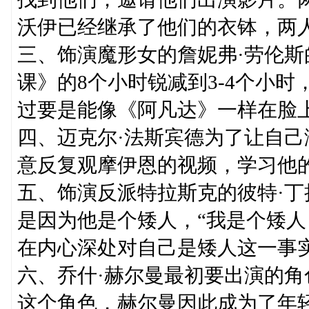
沃伊已经继承了他们的衣钵，两
三、饰演魔形女的詹妮弗·劳伦斯
课》的8个小时锐减到3-4个小
过要是能像《阿凡达》一样在脸
四、迈克尔·法斯宾德为了让自己
意反复观摩伊恩的视频，学习他
五、饰演反派特拉斯克的彼特·丁
是因为他是个矮人，“我是个矮
在内心深处对自己是矮人这一事
六、乔什·赫尔曼最初要出演的
这个角色，赫尔曼因此成为了年