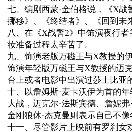
七、编剧西蒙·金伯格说，《X战
挪移》、《终结者》、《回到未
八、在《X战警2》中饰演夜行者
妆准备过程太辛苦了。
九、饰演老版万磁王与X教授的伊
饰演年轻版万磁王与X教授的迈克
台上或者电影中出演过莎士比亚
十、以詹姆斯·麦卡沃伊为首的年
大战，迈克尔·法斯宾德、詹妮弗
金刚狼休·杰克曼则表示自己不像
十一、尽管影片上映前有罗刹女