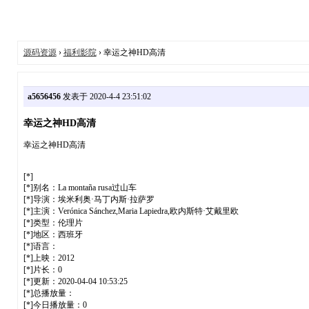
源码资源
›
福利影院
› 幸运之神HD高清
a5656456
发表于 2020-4-4 23:51:02
幸运之神HD高清
幸运之神HD高清
[*]
[*]别名：La montaña rusa过山车
[*]导演：埃米利奥·马丁内斯·拉萨罗
[*]主演：Verónica Sánchez,Maria Lapiedra,欧内斯特·艾戴里欧
[*]类型：伦理片
[*]地区：西班牙
[*]语言：
[*]上映：2012
[*]片长：0
[*]更新：2020-04-04 10:53:25
[*]总播放量：
[*]今日播放量：0