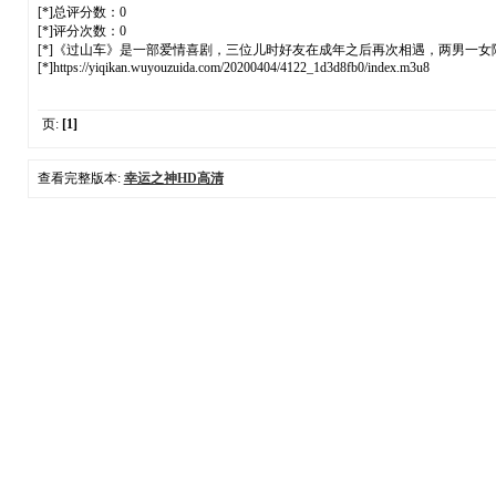
[*]总评分数：0
[*]评分次数：0
[*]《过山车》是一部爱情喜剧，三位儿时好友在成年之后再次相遇，两男一
[*]https://yiqikan.wuyouzuida.com/20200404/4122_1d3d8fb0/index.m3u8
页:
[1]
查看完整版本:
幸运之神HD高清