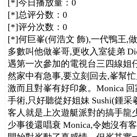
[*]今日播放量：0
[*]总评分数：0
[*]评分次数：0
[*]何巨峯(何浩文 飾),一代鴨
多數叫他做峯哥,更收入室徒弟 Di
遇第一次參加的電視台三四線姐仔 Moni
然家中有急事,要立刻回去,峯幫忙用水上
激而且對峯有好印象。Monica
手術,只好聽從好姐妹 Sushi(鍾采羲
客人就是上次遊艇派對的搞手龍少(梁
少事後還唱衰 Monica,令她沒有