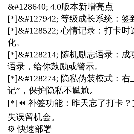
&#128640; 4.0版本新增亮点
[*]&#127942; 等级成长
[*]&#128522; 心情记录
化。
[*]&#128214; 随机励志
语录，给你鼓励或警示。
[*]&#128274; 隐私伪装模
记”，保护隐私不尴尬。
[*]⏪ 补签功能：昨天忘了打
失误留机会。
⚙️ 快速部署