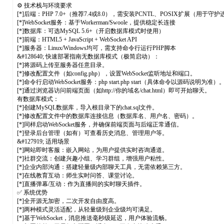
⚙️ 技术栈与环境要求
[*]后端：PHP 7.0+（推荐7.4或8.0），需安装PCNTL、POSIX扩展（用于守
[*]WebSocket服务：基于Workerman/Swoole，提供稳定长连接
[*]数据库：可选MySQL 5.6+（开启数据库模式时使用）
[*]前端：HTML5 + JavaScript + WebSocket API
[*]服务器：Linux/Windows均可，需支持命令行运行PHP脚本
&#128640; 快速部署指南无数据库模式（极简启动）：
[*]将源码上传至服务器任意目录。
[*]修改配置文件（如config.php），设置WebSocket监听地址和端口。
[*]命令行启动WebSocket服务：php start.php start（具体命令以源码说明为准）
[*]通过浏览器访问前端页面（如http://你的域名/chat.html）即可开始聊天。
有数据库模式：
[*]创建MySQL数据库，导入根目录下的chat.sql文件。
[*]修改配置文件中的数据库连接信息（数据库名、用户名、密码）。
[*]同样启动WebSocket服务，并确保前端页面与后端正常通信。
[*]登录后台管理（如有）可查看历史消息、管理用户等。
&#127919; 适用场景
[*]网站即时客服：嵌入网站，为用户提供实时咨询通道。
[*]社群交流：创建兴趣小组、学习群组，增强用户粘性。
[*]企业内部沟通：搭建轻量级内部聊天工具，无需依赖第三方。
[*]在线教育互动：师生实时问答、课堂讨论。
[*]直播弹幕/互动：作为直播间的实时聊天插件。
✅ 系统优势
[*]全开源无加密，二次开发自由度高。
[*]两种模式灵活适配，从轻量级到企业级均可满足。
[*]基于WebSocket，消息推送毫秒级延迟，用户体验流畅。