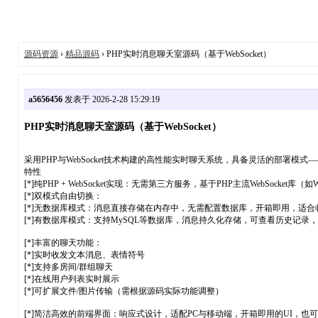
源码资源
›
精品源码
› PHP实时消息聊天室源码（基于WebSocket）
a5656456
发表于 2026-2-28 15:29:19
PHP实时消息聊天室源码（基于WebSocket）
采用PHP与WebSocket技术构建的高性能实时聊天系统，具备灵活的部署模
特性
[*]纯PHP + WebSocket实现：无需第三方服务，基于PHP主流WebSocket库（
[*]双模式自由切换：
[*]无数据库模式：消息直接存储在内存中，无需配置数据库，开箱即用，适
[*]有数据库模式：支持MySQL等数据库，消息持久化存储，可查看历史记
[*]丰富的聊天功能：
[*]实时收发文本消息、表情符号
[*]支持多房间/群组聊天
[*]在线用户列表实时展示
[*]可扩展文件/图片传输（需根据源码实际功能调整）
[*]简洁高效的前端界面：响应式设计，适配PC与移动端，开箱即用的UI，也