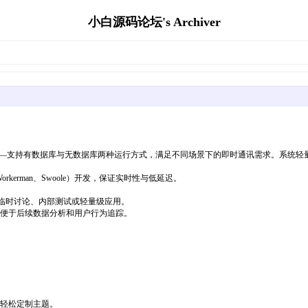
小白源码论坛's Archiver
式——支持有数据库与无数据库两种运行方式，满足不同场景下的即时通讯需求。系统轻量高
如Workerman、Swoole）开发，保证实时性与低延迟。
合临时讨论、内部测试或轻量级应用。
录，便于后续数据分析和用户行为追踪。
可轻松定制主题。