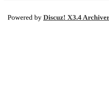
Powered by
Discuz! X3.4 Archive