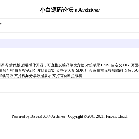
小白源码论坛's Archiver
版
 插件版 后端插件开源，可直接反编译修改方便 对接苹果 CMS, 自定义 DIY 页面布
后台可控 后台控制幻灯片背景虚幻 支持信天翁 SDK 广告 前后端无授权限制 支持 J
频加载特效 支持视频分享数据展示 支持首页断点续看
Powered by
Discuz! X3.4 Archiver
Copyright © 2001-2021, Tencent Cloud.