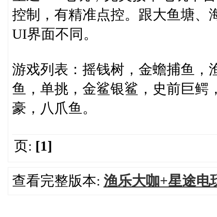
控制，有精准点控。跟大鱼塘、
UI界面不同。
游戏列表：摇钱树，金蟾捕鱼，
鱼，单挑，金鲨银鲨，史前巨鳄
豪，八爪鱼。
页:
[1]
查看完整版本:
渔乐大咖+星途电