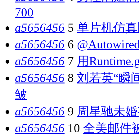
700
a5656456
5
单片机仿真
a5656456
6
@Autowir
a5656456
7
用Runtime.
a5656456
8
刘若英“瞬
皱
a5656456
9
周星驰未婚
a5656456
10
全美邮件被