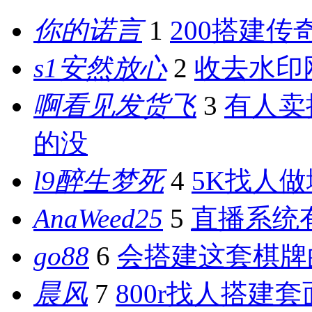
你的诺言
1
200搭建传
s1安然放心
2
收去水印
啊看见发货飞
3
有人卖
的没
l9醉生梦死
4
5K找人
AnaWeed25
5
直播系统
go88
6
会搭建这套棋牌
晨风
7
800r找人搭建