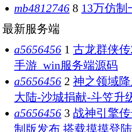
mb4812746
8
13万仿制
最新服务端
a5656456
1
古龙群侠传
手游_win服务端源码
a5656456
2
神之领域降
大陆-沙城捐献-斗笠升级
a5656456
3
战神引擎传
制版发布 搭载摸摸登陆