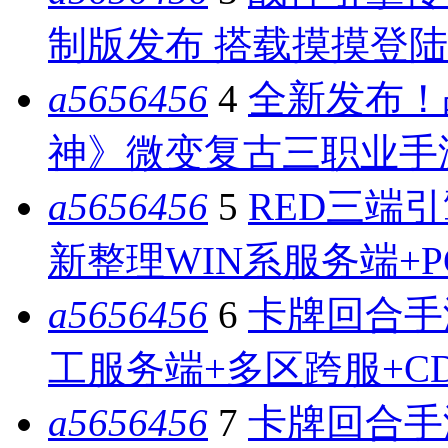
制版发布 搭载摸摸登陆
a5656456
4
全新发布！
神》微变复古三职业手游 
a5656456
5
RED三端引
新整理WIN系服务端+
a5656456
6
卡牌回合手
工服务端+多区跨服+C
a5656456
7
卡牌回合手