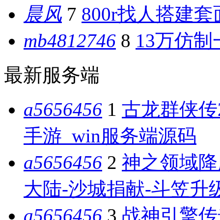
晨风
7
800r找人搭建
mb4812746
8
13万仿制
最新服务端
a5656456
1
古龙群侠传
手游_win服务端源码
a5656456
2
神之领域降
大陆-沙城捐献-斗笠升级
a5656456
3
战神引擎传