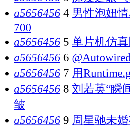
a5656456
4
男性泡妞情
700
a5656456
5
单片机仿真
a5656456
6
@Autowir
a5656456
7
用Runtime.
a5656456
8
刘若英“瞬
皱
a5656456
9
周星驰未婚