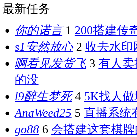
最新任务
你的诺言
1
200搭建传
s1安然放心
2
收去水印
啊看见发货飞
3
有人卖
的没
l9醉生梦死
4
5K找人
AnaWeed25
5
直播系统
go88
6
会搭建这套棋牌