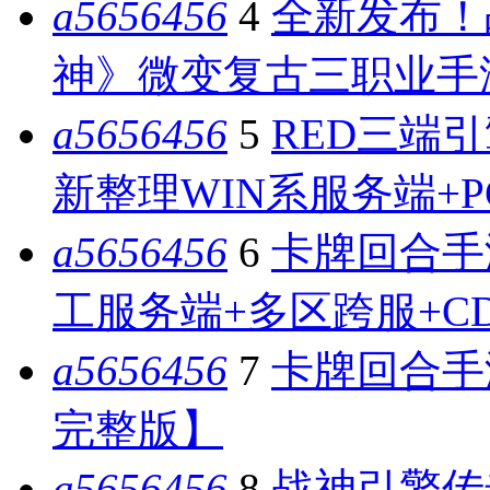
a5656456
4
全新发布！
神》微变复古三职业手游 
a5656456
5
RED三端引
新整理WIN系服务端+
a5656456
6
卡牌回合手
工服务端+多区跨服+C
a5656456
7
卡牌回合手
完整版】
a5656456
8
战神引擎传奇