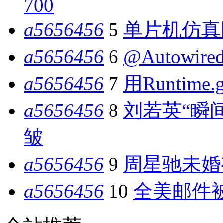
700
a5656456
5
单片机仿真
a5656456
6
@Autowir
a5656456
7
用Runtime.
a5656456
8
刘若英“瞬
皱
a5656456
9
周星驰未婚
a5656456
10
全美邮件被