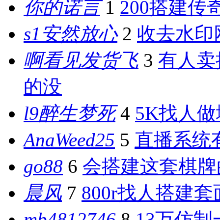
你的诺言
1
200搭建传
s1安然放心
2
收去水印
啊看见发货飞
3
有人卖
的没
l9醉生梦死
4
5K找人
AnaWeed25
5
直播系统
go88
6
会搭建这套棋牌
晨风
7
800r找人搭建
mb4812746
8
13万仿制