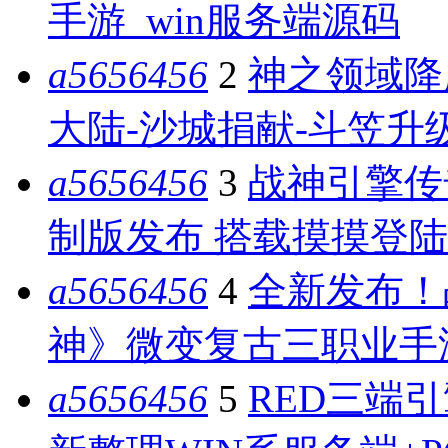
手游_win服务端源码
a5656456
2
神之领域降
大陆-沙城捐献-斗笠升级
a5656456
3
战神引擎传
制版发布 搭载摸摸登陆
a5656456
4
全新发布！
神》微变复古三职业手游 
a5656456
5
RED三端引