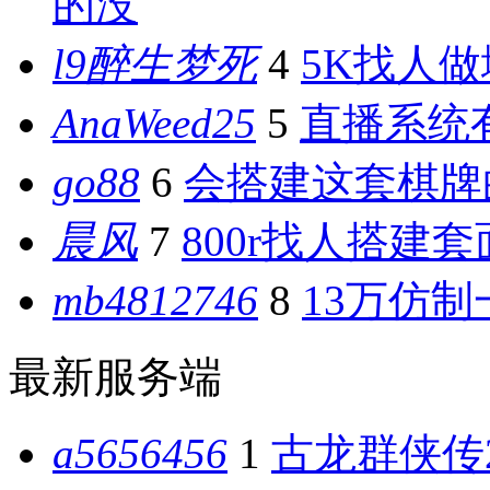
的没
l9醉生梦死
4
5K找人
AnaWeed25
5
直播系统
go88
6
会搭建这套棋牌
晨风
7
800r找人搭建
mb4812746
8
13万仿制
最新服务端
a5656456
1
古龙群侠传