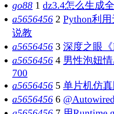
go88
1
dz3.4怎么生成全
a5656456
2
Python
说教
a5656456
3
深度之眼《P
a5656456
4
男性泡妞情
700
a5656456
5
单片机仿真
a5656456
6
@Autowir
a5656456
7
用Runtime.