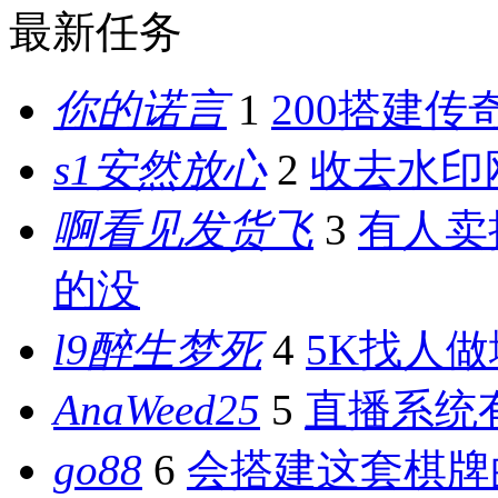
最新任务
你的诺言
1
200搭建传
s1安然放心
2
收去水印
啊看见发货飞
3
有人卖
的没
l9醉生梦死
4
5K找人
AnaWeed25
5
直播系统
go88
6
会搭建这套棋牌