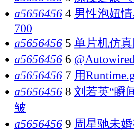
a5656456
4
男性泡妞情
700
a5656456
5
单片机仿真
a5656456
6
@Autowir
a5656456
7
用Runtime.
a5656456
8
刘若英“瞬
皱
a5656456
9
周星驰未婚