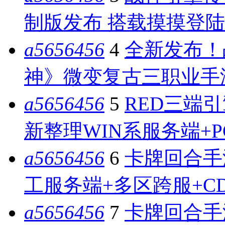
制版发布 搭载摸摸登陆
a5656456
4
全新发布！
神》微变复古三职业手游 
a5656456
5
RED三端引
新整理WIN系服务端+
a5656456
6
卡牌回合手
工服务端+多区跨服+C
a5656456
7
卡牌回合手