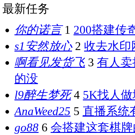
最新任务
你的诺言
1
200搭建传
s1安然放心
2
收去水印
啊看见发货飞
3
有人卖
的没
l9醉生梦死
4
5K找人
AnaWeed25
5
直播系统
go88
6
会搭建这套棋牌