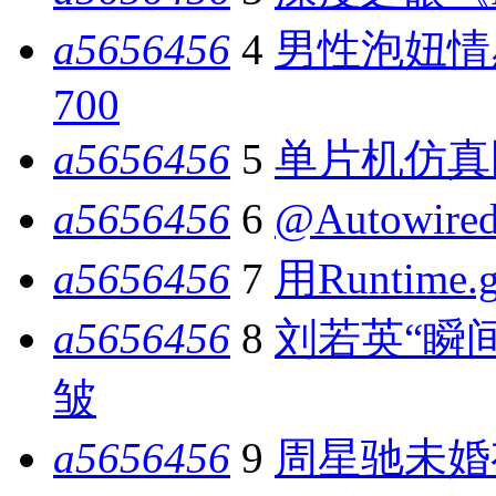
a5656456
4
男性泡妞情
700
a5656456
5
单片机仿真
a5656456
6
@Autowir
a5656456
7
用Runtime.
a5656456
8
刘若英“瞬
皱
a5656456
9
周星驰未婚